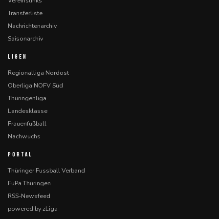
Vereinslinks
Transferliste
Nachrichtenarchiv
Saisonarchiv
LIGEN
Regionalliga Nordost
Oberliga NOFV Süd
Thüringenliga
Landesklasse
Frauenfußball
Nachwuchs
PORTAL
Thüringer Fussball Verband
FuPa Thüringen
RSS-Newsfeed
powered by zLiga