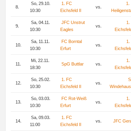
So, 29.10.
1. FC
1.
8.
vs.
10:30
Eichsfeld II
Heiligenst
Sa, 04.11.
JFC Unstrut
1.
9.
vs.
10:30
Eagles
Eichsfeld
Sa, 11.11.
FC Borntal
1.
10.
vs.
10:30
Erfurt
Eichsfeld
Mi, 22.11.
1.
11.
SpG Buttlar
vs.
18:30
Eichsfeld
So, 25.02.
1. FC
S
12.
vs.
10:30
Eichsfeld II
Windehaus
So, 03.03.
FC Rot-Weiß
1.
13.
vs.
10:30
Erfurt
Eichsfeld
Sa, 09.03.
1. FC
14.
vs.
JFC Gera
11:00
Eichsfeld II