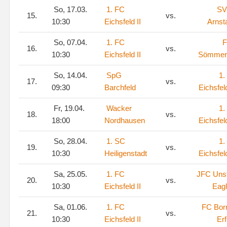
So, 17.03.
1. FC
SV
15.
vs.
10:30
Eichsfeld II
Arnst
So, 07.04.
1. FC
16.
vs.
10:30
Eichsfeld II
Sömmer
So, 14.04.
SpG
1.
17.
vs.
09:30
Barchfeld
Eichsfeld
Fr, 19.04.
Wacker
1.
18.
vs.
18:00
Nordhausen
Eichsfeld
So, 28.04.
1. SC
1.
19.
vs.
10:30
Heiligenstadt
Eichsfeld
Sa, 25.05.
1. FC
JFC Unst
20.
vs.
10:30
Eichsfeld II
Eag
Sa, 01.06.
1. FC
FC Born
21.
vs.
10:30
Eichsfeld II
Erf