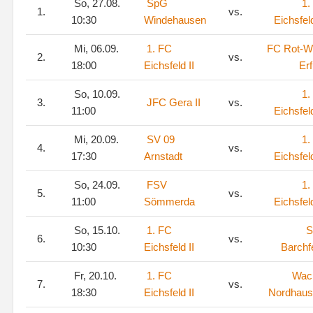
So, 27.08.
SpG
1.
1.
vs.
10:30
Windehausen
Eichsfeld
Mi, 06.09.
1. FC
FC Rot-W
2.
vs.
18:00
Eichsfeld II
Erf
So, 10.09.
1.
3.
JFC Gera II
vs.
11:00
Eichsfeld
Mi, 20.09.
SV 09
1.
4.
vs.
17:30
Arnstadt
Eichsfeld
So, 24.09.
FSV
1.
5.
vs.
11:00
Sömmerda
Eichsfeld
So, 15.10.
1. FC
S
6.
vs.
10:30
Eichsfeld II
Barchf
Fr, 20.10.
1. FC
Wac
7.
vs.
18:30
Eichsfeld II
Nordhaus