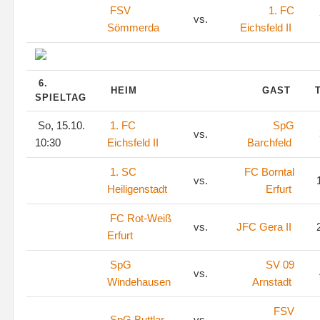
FSV
1. FC
vs.
Sömmerda
Eichsfeld II
6.
HEIM
GAST
SPIELTAG
So, 15.10.
1. FC
SpG
vs.
10:30
Eichsfeld II
Barchfeld
1. SC
FC Borntal
vs.
1
Heiligenstadt
Erfurt
FC Rot-Weiß
vs.
JFC Gera II
2
Erfurt
SpG
SV 09
vs.
Windehausen
Arnstadt
FSV
SpG Buttlar
vs.