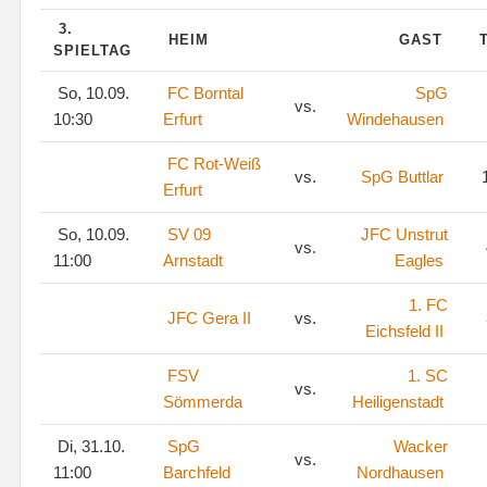
3.
HEIM
GAST
SPIELTAG
So, 10.09.
FC Borntal
SpG
vs.
10:30
Erfurt
Windehausen
FC Rot-Weiß
vs.
SpG Buttlar
1
Erfurt
So, 10.09.
SV 09
JFC Unstrut
vs.
11:00
Arnstadt
Eagles
1. FC
JFC Gera II
vs.
Eichsfeld II
FSV
1. SC
vs.
Sömmerda
Heiligenstadt
Di, 31.10.
SpG
Wacker
vs.
11:00
Barchfeld
Nordhausen