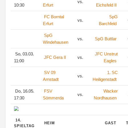
vs.
10:30
Erfurt
Eichsfeld II
FC Borntal
SpG
vs.
Erfurt
Barchfeld
SpG
vs.
SpG Buttlar
Windehausen
So, 03.03.
JFC Unstrut
JFC Gera II
vs.
11:00
Eagles
SV 09
1. SC
vs.
Arnstadt
Heiligenstadt
Do, 16.05.
FSV
Wacker
vs.
17:30
Sömmerda
Nordhausen
14.
HEIM
GAST
SPIELTAG