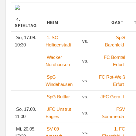
4.
HEIM
GAST
SPIELTAG
So, 17.09.
1. SC
SpG
vs.
10:30
Heiligenstadt
Barchfeld
Wacker
FC Borntal
vs.
Nordhausen
Erfurt
SpG
FC Rot-Weiß
vs.
Windehausen
Erfurt
SpG Buttlar
vs.
JFC Gera II
So, 17.09.
JFC Unstrut
FSV
vs.
11:00
Eagles
Sömmerda
Mi, 20.09.
SV 09
1. FC
vs.