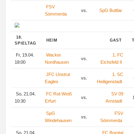
FSV
vs.
SpG Buttlar
Sömmerda
18.
HEIM
GAST
SPIELTAG
Fr, 19.04.
Wacker
1. FC
vs.
18:00
Nordhausen
Eichsfeld II
JFC Unstrut
1. SC
vs.
Eagles
Heiligenstadt
So, 21.04.
FC Rot-Weiß
SV 09
vs.
1
10:30
Erfurt
Arnstadt
SpG
FSV
vs.
Windehausen
Sömmerda
So, 21.04.
FC Borntal