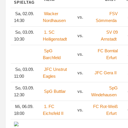
SPIELTAG
Sa, 02.09.
Wacker
FSV
vs.
14:30
Nordhausen
Sömmerda
So, 03.09.
1. SC
SV 09
vs.
10:30
Heiligenstadt
Arnstadt
SpG
FC Borntal
vs.
Barchfeld
Erfurt
So, 03.09.
JFC Unstrut
vs.
JFC Gera II
11:00
Eagles
So, 03.09.
SpG
SpG Buttlar
vs.
12:30
Windehausen
Mi, 06.09.
1. FC
FC Rot-Weiß
vs.
18:00
Eichsfeld II
Erfurt