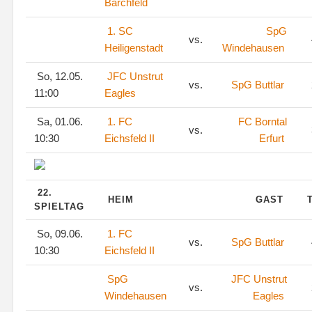
Barchfeld
1. SC
SpG
vs.
Heiligenstadt
Windehausen
So, 12.05.
JFC Unstrut
vs.
SpG Buttlar
11:00
Eagles
Sa, 01.06.
1. FC
FC Borntal
vs.
10:30
Eichsfeld II
Erfurt
22.
HEIM
GAST
SPIELTAG
So, 09.06.
1. FC
vs.
SpG Buttlar
10:30
Eichsfeld II
SpG
JFC Unstrut
vs.
Windehausen
Eagles