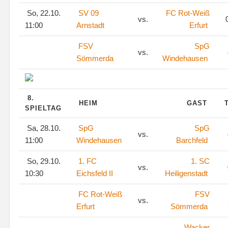
So, 22.10.
SV 09
FC Rot-Weiß
vs.
0
11:00
Arnstadt
Erfurt
FSV
SpG
vs.
Sömmerda
Windehausen
8.
HEIM
GAST
SPIELTAG
Sa, 28.10.
SpG
SpG
vs.
11:00
Windehausen
Barchfeld
So, 29.10.
1. FC
1. SC
vs.
10:30
Eichsfeld II
Heiligenstadt
FC Rot-Weiß
FSV
vs.
Erfurt
Sömmerda
Wacker