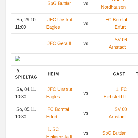
SpG Buttlar
vs.
Nordhausen
So, 29.10.
JFC Unstrut
FC Borntal
vs.
11:00
Eagles
Erfurt
SV 09
JFC Gera II
vs.
Arnstadt
9.
HEIM
GAST
SPIELTAG
Sa, 04.11.
JFC Unstrut
1. FC
vs.
10:30
Eagles
Eichsfeld II
So, 05.11.
FC Borntal
SV 09
vs.
10:30
Erfurt
Arnstadt
1. SC
vs.
SpG Buttlar
Heiligenstadt