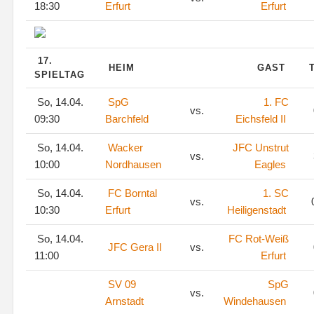
18:30
Erfurt
Erfurt
17.
HEIM
GAST
SPIELTAG
So, 14.04.
SpG
1. FC
vs.
09:30
Barchfeld
Eichsfeld II
So, 14.04.
Wacker
JFC Unstrut
vs.
10:00
Nordhausen
Eagles
So, 14.04.
FC Borntal
1. SC
vs.
0
10:30
Erfurt
Heiligenstadt
So, 14.04.
FC Rot-Weiß
JFC Gera II
vs.
11:00
Erfurt
SV 09
SpG
vs.
Arnstadt
Windehausen