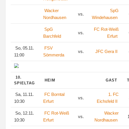
Wacker
SpG
vs.
Nordhausen
Windehausen
SpG
FC Rot-Weiß
vs.
Barchfeld
Erfurt
So, 05.11.
FSV
vs.
JFC Gera II
11:00
Sömmerda
10.
HEIM
GAST
SPIELTAG
Sa, 11.11.
FC Borntal
1. FC
vs.
10:30
Erfurt
Eichsfeld II
So, 12.11.
FC Rot-Weiß
Wacker
vs.
1
10:30
Erfurt
Nordhausen