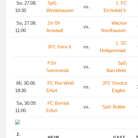
So, 27.08.
SpG
1. FC
vs.
10:30
Windehausen
Eichsfeld II
So, 27.08.
SV 09
Wacker
vs.
11:00
Arnstadt
Nordhausen
1. SC
JFC Gera II
vs.
Heiligenstadt
FSV
SpG
vs.
Sömmerda
Barchfeld
Mi, 30.08.
FC Rot-Weiß
JFC Unstrut
vs.
1
18:30
Erfurt
Eagles
Sa, 30.09.
FC Borntal
vs.
SpG Buttlar
11:00
Erfurt
2.
HEIM
GAST