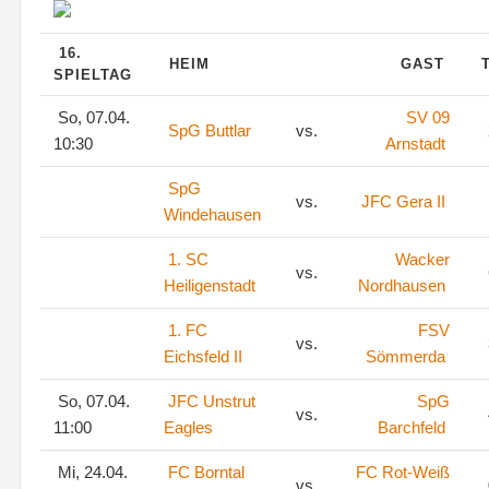
16.
HEIM
GAST
SPIELTAG
So, 07.04.
SV 09
SpG Buttlar
vs.
10:30
Arnstadt
SpG
vs.
JFC Gera II
Windehausen
1. SC
Wacker
vs.
Heiligenstadt
Nordhausen
1. FC
FSV
vs.
Eichsfeld II
Sömmerda
So, 07.04.
JFC Unstrut
SpG
vs.
11:00
Eagles
Barchfeld
Mi, 24.04.
FC Borntal
FC Rot-Weiß
vs.