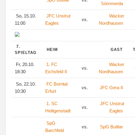
Sömmerda
So, 15.10.
JFC Unstrut
Wacker
vs.
11:00
Eagles
Nordhausen
7.
HEIM
GAST
SPIELTAG
Fr, 20.10.
1. FC
Wacker
vs.
18:30
Eichsfeld II
Nordhausen
So, 22.10.
FC Borntal
vs.
JFC Gera II
10:30
Erfurt
1. SC
JFC Unstrut
vs.
Heiligenstadt
Eagles
SpG
vs.
SpG Buttlar
Barchfeld