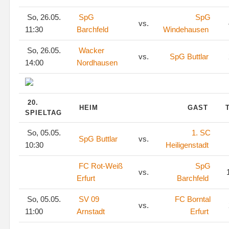
So, 26.05.
SpG
SpG
vs.
11:30
Barchfeld
Windehausen
So, 26.05.
Wacker
vs.
SpG Buttlar
14:00
Nordhausen
20.
HEIM
GAST
SPIELTAG
So, 05.05.
1. SC
SpG Buttlar
vs.
10:30
Heiligenstadt
FC Rot-Weiß
SpG
vs.
1
Erfurt
Barchfeld
So, 05.05.
SV 09
FC Borntal
vs.
11:00
Arnstadt
Erfurt