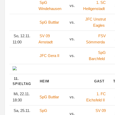
SpG
1. SC
vs.
Windehausen
Heiligenstadt
JFC Unstrut
SpG Buttlar
vs.
Eagles
So, 12.11.
SV 09
FSV
vs.
11:00
Arnstadt
Sömmerda
SpG
JFC Gera II
vs.
Barchfeld
11.
HEIM
GAST
SPIELTAG
Mi, 22.11.
1. FC
SpG Buttlar
vs.
18:30
Eichsfeld II
Sa, 25.11.
SpG
SV 09
vs.