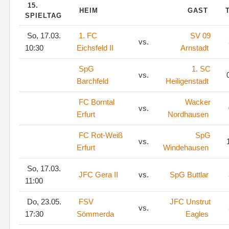
15.
HEIM
GAST
SPIELTAG
So, 17.03.
1. FC
SV 09
vs.
10:30
Eichsfeld II
Arnstadt
SpG
1. SC
vs.
0
Barchfeld
Heiligenstadt
FC Borntal
Wacker
vs.
Erfurt
Nordhausen
FC Rot-Weiß
SpG
vs.
1
Erfurt
Windehausen
So, 17.03.
JFC Gera II
vs.
SpG Buttlar
11:00
Do, 23.05.
FSV
JFC Unstrut
vs.
17:30
Sömmerda
Eagles