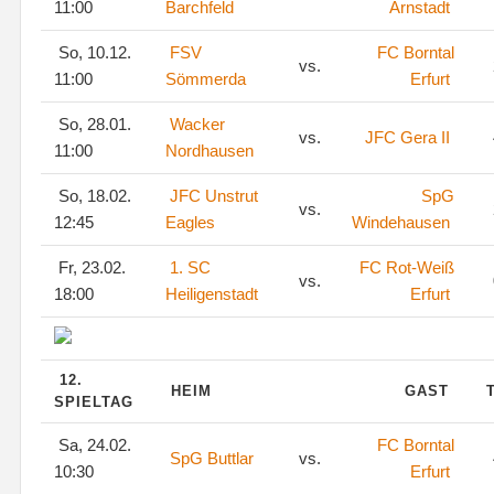
11:00
Barchfeld
Arnstadt
So, 10.12.
FSV
FC Borntal
vs.
11:00
Sömmerda
Erfurt
So, 28.01.
Wacker
vs.
JFC Gera II
11:00
Nordhausen
So, 18.02.
JFC Unstrut
SpG
vs.
12:45
Eagles
Windehausen
Fr, 23.02.
1. SC
FC Rot-Weiß
vs.
18:00
Heiligenstadt
Erfurt
12.
HEIM
GAST
SPIELTAG
Sa, 24.02.
FC Borntal
SpG Buttlar
vs.
10:30
Erfurt