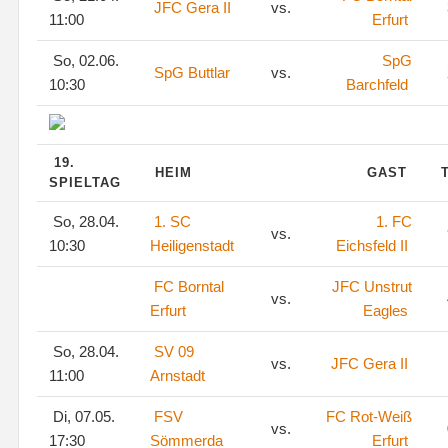
JFC Gera II
vs.
11:00
Erfurt
So, 02.06.
SpG
SpG Buttlar
vs.
10:30
Barchfeld
19.
HEIM
GAST
SPIELTAG
So, 28.04.
1. SC
1. FC
vs.
10:30
Heiligenstadt
Eichsfeld II
FC Borntal
JFC Unstrut
vs.
Erfurt
Eagles
So, 28.04.
SV 09
vs.
JFC Gera II
11:00
Arnstadt
Di, 07.05.
FSV
FC Rot-Weiß
vs.
17:30
Sömmerda
Erfurt