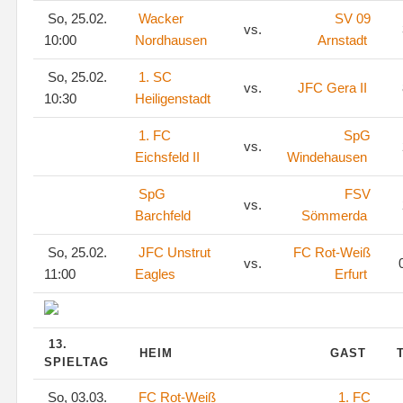
So, 25.02.
Wacker
SV 09
vs.
10:00
Nordhausen
Arnstadt
So, 25.02.
1. SC
vs.
JFC Gera II
10:30
Heiligenstadt
1. FC
SpG
vs.
Eichsfeld II
Windehausen
SpG
FSV
vs.
Barchfeld
Sömmerda
So, 25.02.
JFC Unstrut
FC Rot-Weiß
vs.
0
11:00
Eagles
Erfurt
13.
HEIM
GAST
SPIELTAG
So, 03.03.
FC Rot-Weiß
1. FC