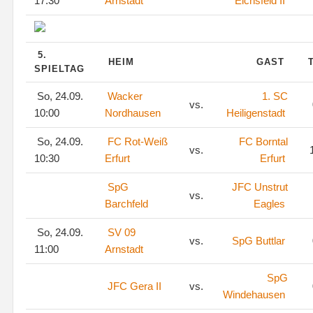
17:30
Arnstadt
Eichsfeld II
5.
HEIM
GAST
SPIELTAG
So, 24.09.
Wacker
1. SC
vs.
10:00
Nordhausen
Heiligenstadt
So, 24.09.
FC Rot-Weiß
FC Borntal
vs.
1
10:30
Erfurt
Erfurt
SpG
JFC Unstrut
vs.
Barchfeld
Eagles
So, 24.09.
SV 09
vs.
SpG Buttlar
11:00
Arnstadt
SpG
JFC Gera II
vs.
Windehausen