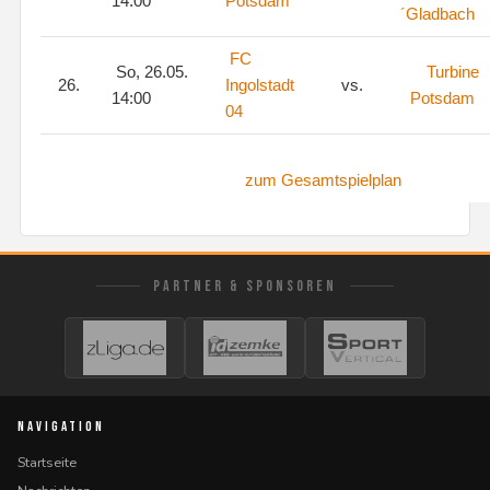
14:00
Potsdam
´Gladbach
FC
So, 26.05.
Turbine
26.
Ingolstadt
vs.
14:00
Potsdam
04
zum Gesamtspielplan
PARTNER & SPONSOREN
NAVIGATION
Startseite