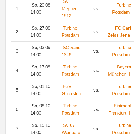
SV
So, 20.08.
Turbine
1.
Meppen
vs.
14:00
Potsdam
1912
So, 27.08.
Turbine
FC Carl
2.
vs.
14:00
Potsdam
Zeiss Jena
So, 03.09.
SC Sand
Turbine
3.
vs.
14:00
1946
Potsdam
So, 17.09.
Turbine
Bayern
4.
vs.
14:00
Potsdam
München II
So, 01.10.
FSV
Turbine
5.
vs.
14:00
Gütersloh
Potsdam
So, 08.10.
Turbine
Eintracht
6.
vs.
14:00
Potsdam
Frankfurt II
So, 15.10.
SV 67
Turbine
7.
vs.
14:00
Weinberg
Potsdam