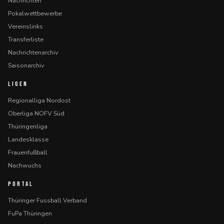
Nachrichten
Pokalwettbewerbe
Vereinslinks
Transferliste
Nachrichtenarchiv
Saisonarchiv
LIGEN
Regionalliga Nordost
Oberliga NOFV Süd
Thüringenliga
Landesklasse
Frauenfußball
Nachwuchs
PORTAL
Thüringer Fussball Verband
FuPa Thüringen