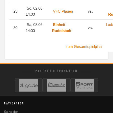
So, 02.06.
29.
VFC Plauen
vs.
14:00
Ru
Sa, 08.06.
Einheit
Ludw
30.
vs.
14:00
Rudolstadt
zum Gesamtspielplan
PARTNER & SPONSOREN
NAVIGATION
Startseite