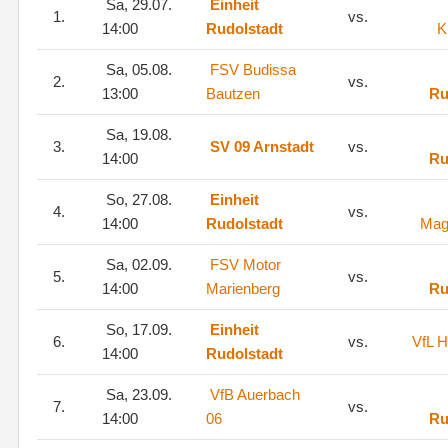
Sa, 29.07.
Einheit
1.
vs.
14:00
Rudolstadt
K
Sa, 05.08.
FSV Budissa
2.
vs.
13:00
Bautzen
Ru
Sa, 19.08.
3.
SV 09 Arnstadt
vs.
14:00
Ru
So, 27.08.
Einheit
4.
vs.
14:00
Rudolstadt
Mag
Sa, 02.09.
FSV Motor
5.
vs.
14:00
Marienberg
Ru
So, 17.09.
Einheit
6.
vs.
VfL H
14:00
Rudolstadt
Sa, 23.09.
VfB Auerbach
7.
vs.
14:00
06
Ru