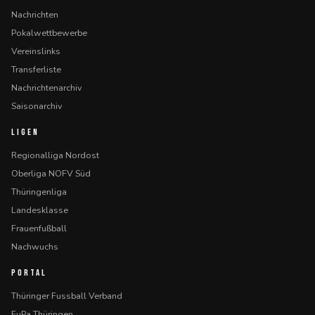
Nachrichten
Pokalwettbewerbe
Vereinslinks
Transferliste
Nachrichtenarchiv
Saisonarchiv
LIGEN
Regionalliga Nordost
Oberliga NOFV Süd
Thüringenliga
Landesklasse
Frauenfußball
Nachwuchs
PORTAL
Thüringer Fussball Verband
FuPa Thüringen