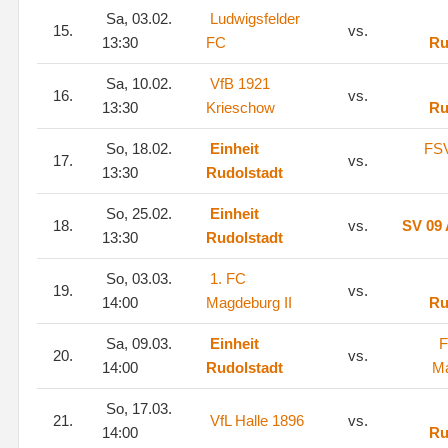
Sa, 03.02.
Ludwigsfelder
15.
vs.
13:30
FC
Ru
Sa, 10.02.
VfB 1921
16.
vs.
13:30
Krieschow
Ru
So, 18.02.
Einheit
FSV
17.
vs.
13:30
Rudolstadt
So, 25.02.
Einheit
18.
vs.
SV 09 
13:30
Rudolstadt
So, 03.03.
1. FC
19.
vs.
14:00
Magdeburg II
Ru
Sa, 09.03.
Einheit
F
20.
vs.
14:00
Rudolstadt
Ma
So, 17.03.
21.
VfL Halle 1896
vs.
14:00
Ru