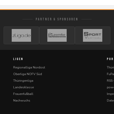
PARTNER & SPONSOREN
LIGEN
POR
Regionalliga Nordost
Thür
Oberliga NOFV Süd
FuPa
Thüringenliga
RSS
Landesklasse
powe
Frauenfußball
Imp
Nachwuchs
Date