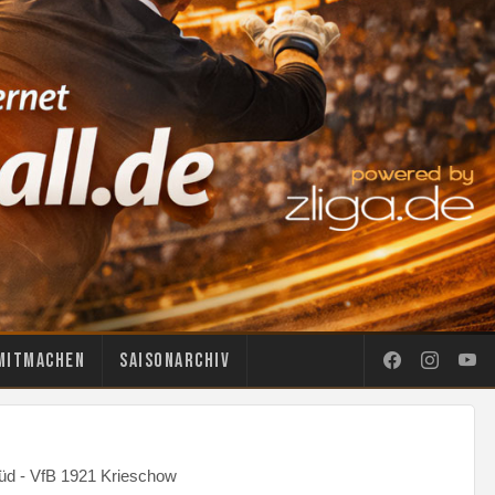
Mitmachen
Saisonarchiv
üd - VfB 1921 Krieschow