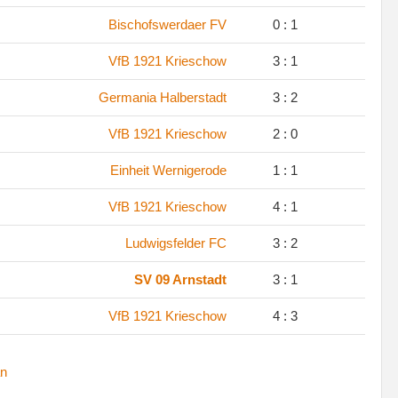
.
Bischofswerdaer FV
0 : 1
.
VfB 1921 Krieschow
3 : 1
.
Germania Halberstadt
3 : 2
.
VfB 1921 Krieschow
2 : 0
.
Einheit Wernigerode
1 : 1
.
VfB 1921 Krieschow
4 : 1
.
Ludwigsfelder FC
3 : 2
.
SV 09 Arnstadt
3 : 1
.
VfB 1921 Krieschow
4 : 3
n