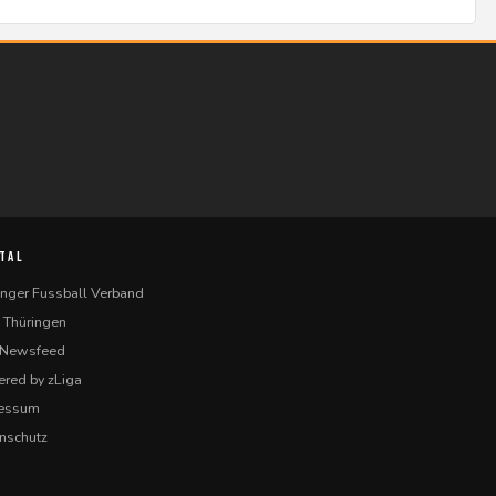
TAL
inger Fussball Verband
 Thüringen
-Newsfeed
red by zLiga
ressum
nschutz