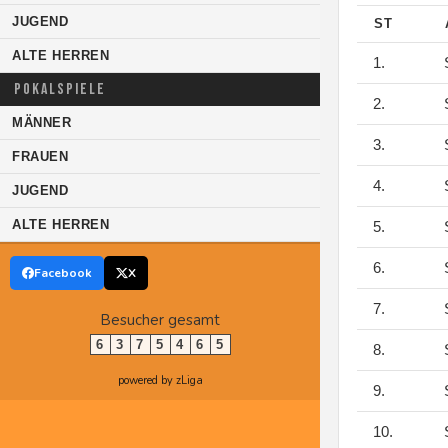
JUGEND
ST
ALTE HERREN
1.
S
POKALSPIELE
2.
S
MÄNNER
3.
S
FRAUEN
4.
S
JUGEND
ALTE HERREN
5.
S
6.
S
Facebook
X
7.
S
Besucher gesamt
6
3
7
5
4
6
5
8.
S
powered by zLiga
9.
S
10.
S