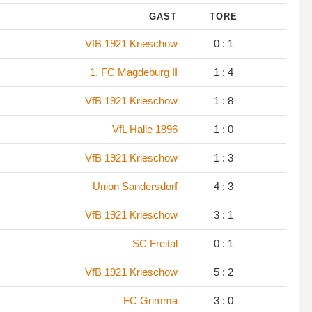
GAST
TORE
.
VfB 1921 Krieschow
0 : 1
.
1. FC Magdeburg II
1 : 4
.
VfB 1921 Krieschow
1 : 8
.
VfL Halle 1896
1 : 0
.
VfB 1921 Krieschow
1 : 3
.
Union Sandersdorf
4 : 3
.
VfB 1921 Krieschow
3 : 1
.
SC Freital
0 : 1
.
VfB 1921 Krieschow
5 : 2
.
FC Grimma
3 : 0