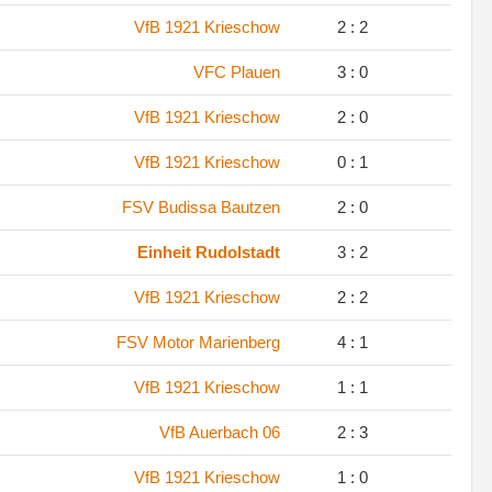
.
VfB 1921 Krieschow
2 : 2
.
VFC Plauen
3 : 0
.
VfB 1921 Krieschow
2 : 0
.
VfB 1921 Krieschow
0 : 1
.
FSV Budissa Bautzen
2 : 0
.
Einheit Rudolstadt
3 : 2
.
VfB 1921 Krieschow
2 : 2
.
FSV Motor Marienberg
4 : 1
.
VfB 1921 Krieschow
1 : 1
.
VfB Auerbach 06
2 : 3
.
VfB 1921 Krieschow
1 : 0