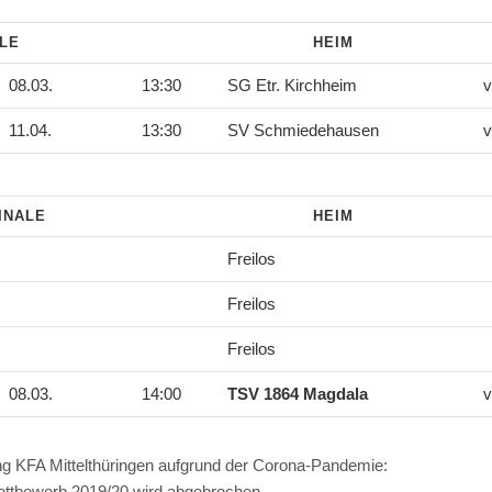
ALE
HEIM
08.03.
13:30
SG Etr. Kirchheim
v
11.04.
13:30
SV Schmiedehausen
v
INALE
HEIM
Freilos
Freilos
Freilos
08.03.
14:00
TSV 1864 Magdala
v
g KFA Mittelthüringen aufgrund der Corona-Pandemie:
ttbewerb 2019/20 wird abgebrochen.