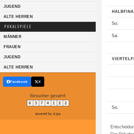
JUGEND
HALBFIN
ALTE HERREN
So.
POKALSPIELE
Sa.
MÄNNER
FRAUEN
JUGEND
VIERTELF
ALTE HERREN
Facebook
X
Besucher gesamt
6
3
7
4
1
2
2
So.
powered by zLiga
Entscheidun
Der Pokalwe