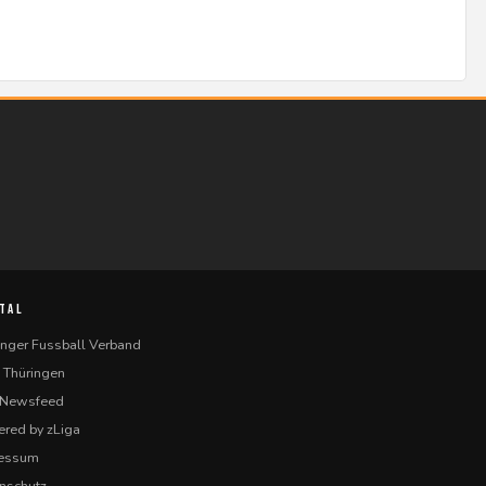
TAL
inger Fussball Verband
 Thüringen
-Newsfeed
red by zLiga
ressum
nschutz