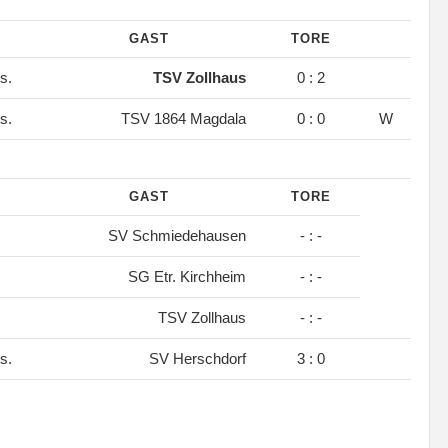
GAST
TORE
s.
TSV Zollhaus
0 : 2
s.
TSV 1864 Magdala
0 : 0
W
GAST
TORE
SV Schmiedehausen
- : -
SG Etr. Kirchheim
- : -
TSV Zollhaus
- : -
s.
SV Herschdorf
3 : 0