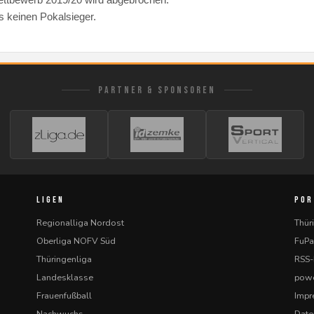
s keinen Pokalsieger.
PARTNER & SPONSOREN
LIGEN
POR
Regionalliga Nordost
Thür
Oberliga NOFV Süd
FuPa
Thüringenliga
RSS
Landesklasse
powe
Frauenfußball
Imp
Nachwuchs
Date