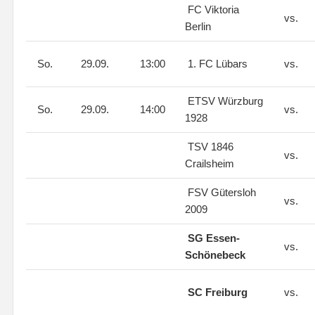
FC Viktoria
vs.
Berlin
So.
29.09.
13:00
1. FC Lübars
vs.
ETSV Würzburg
So.
29.09.
14:00
vs.
1928
TSV 1846
vs.
Crailsheim
FSV Gütersloh
vs.
2009
SG Essen-
vs.
Schönebeck
SC Freiburg
vs.