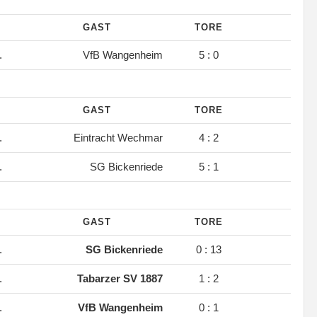
GAST
TORE
.
VfB Wangenheim
5 : 0
GAST
TORE
.
Eintracht Wechmar
4 : 2
.
SG Bickenriede
5 : 1
GAST
TORE
.
SG Bickenriede
0 : 13
.
Tabarzer SV 1887
1 : 2
.
VfB Wangenheim
0 : 1