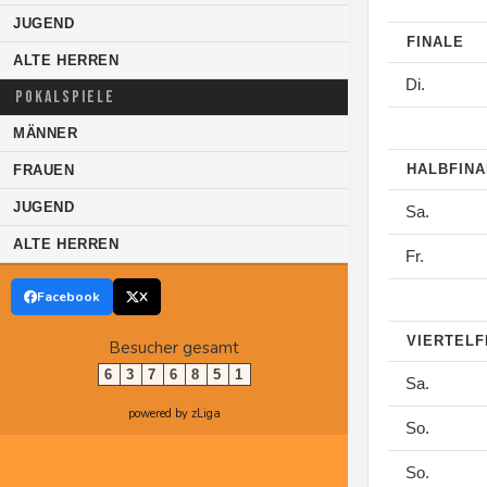
JUGEND
FINALE
ALTE HERREN
Di.
POKALSPIELE
MÄNNER
HALBFIN
FRAUEN
JUGEND
Sa.
ALTE HERREN
Fr.
Facebook
X
VIERTELF
Besucher gesamt
6
3
7
6
8
5
1
Sa.
powered by zLiga
So.
So.