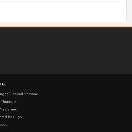
TAL
inger Fussball Verband
 Thüringen
-Newsfeed
red by zLiga
ressum