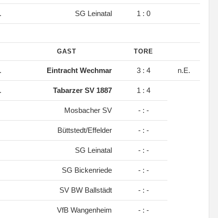
.
SG Leinatal
1 : 0
GAST
TORE
.
Eintracht Wechmar
3 : 4
n.E.
.
Tabarzer SV 1887
1 : 4
Mosbacher SV
- : -
Büttstedt/Effelder
- : -
SG Leinatal
- : -
SG Bickenriede
- : -
SV BW Ballstädt
- : -
VfB Wangenheim
- : -