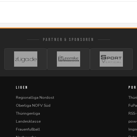
PARTNER & SPONSOREN
LIGEN
POR
Regionalliga Nordost
Thür
Oberliga NOFV Süd
FuPa
Thüringenliga
RSS
Landesklasse
powe
Frauenfußball
Imp