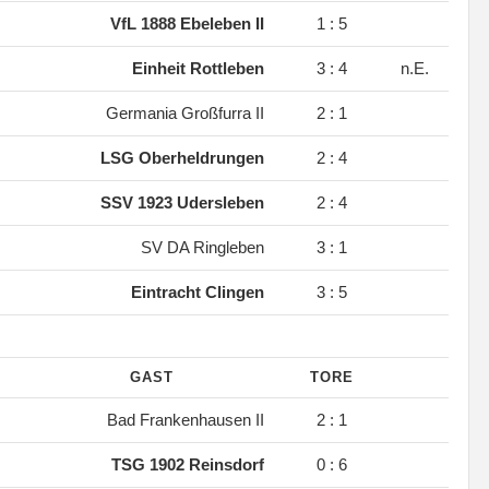
.
VfL 1888 Ebeleben II
1 : 5
.
Einheit Rottleben
3 : 4
n.E.
.
Germania Großfurra II
2 : 1
.
LSG Oberheldrungen
2 : 4
.
SSV 1923 Udersleben
2 : 4
.
SV DA Ringleben
3 : 1
.
Eintracht Clingen
3 : 5
GAST
TORE
.
Bad Frankenhausen II
2 : 1
.
TSG 1902 Reinsdorf
0 : 6