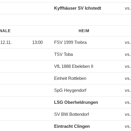
Kyffhäuser SV Ichstedt
vs
INALE
HEIM
12.11.
13:00
FSV 1999 Trebra
vs
TSV Toba
vs
VfL 1888 Ebeleben II
vs
Einheit Rottleben
vs
SpG Heygendorf
vs
LSG Oberheldrungen
vs
SV BW Bottendorf
vs
Eintracht Clingen
vs