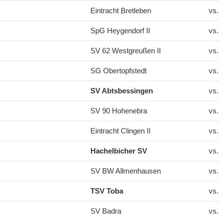
Eintracht Bretleben
vs
SpG Heygendorf II
vs
SV 62 Westgreußen II
vs
SG Obertopfstedt
vs
SV Abtsbessingen
vs
SV 90 Hohenebra
vs
Eintracht Clingen II
vs
Hachelbicher SV
vs
SV BW Allmenhausen
vs
TSV Toba
vs
SV Badra
vs