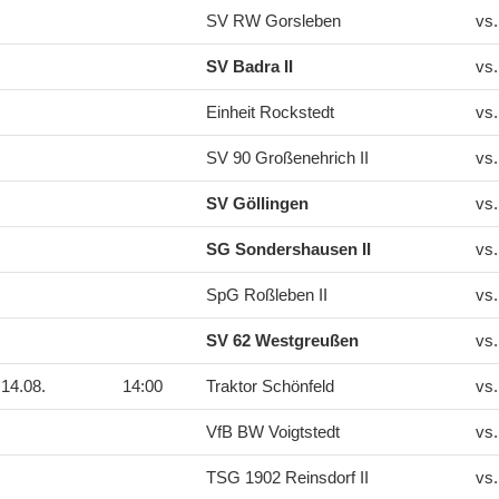
SV RW Gorsleben
vs
SV Badra II
vs
Einheit Rockstedt
vs
SV 90 Großenehrich II
vs
SV Göllingen
vs
SG Sondershausen II
vs
SpG Roßleben II
vs
SV 62 Westgreußen
vs
14.08.
14:00
Traktor Schönfeld
vs
VfB BW Voigtstedt
vs
TSG 1902 Reinsdorf II
vs