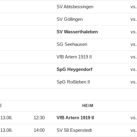
SV Abtsbessingen
vs
SV Göllingen
vs
SV Wasserthaleben
vs
SG Seehausen
vs
VfB Artern 1919 II
vs
SpG Heygendorf
vs
SpG Roßleben II
vs
DE
HEIM
13.08.
12:30
VfB Artern 1919 II
vs
13.08.
14:00
SV 58 Esperstedt
vs