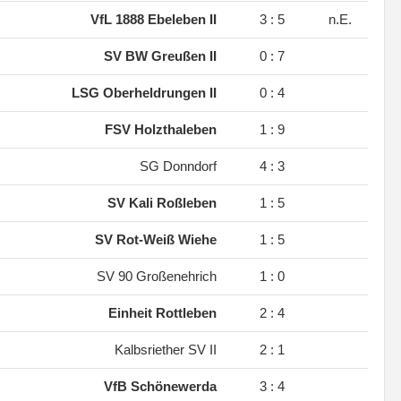
.
VfL 1888 Ebeleben II
3 : 5
n.E.
.
SV BW Greußen II
0 : 7
.
LSG Oberheldrungen II
0 : 4
.
FSV Holzthaleben
1 : 9
.
SG Donndorf
4 : 3
.
SV Kali Roßleben
1 : 5
.
SV Rot-Weiß Wiehe
1 : 5
.
SV 90 Großenehrich
1 : 0
.
Einheit Rottleben
2 : 4
.
Kalbsriether SV II
2 : 1
.
VfB Schönewerda
3 : 4