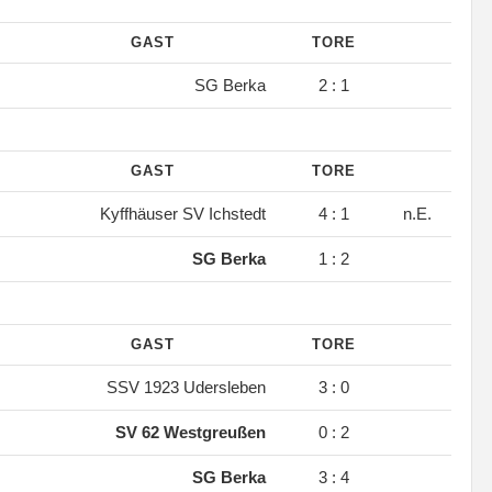
GAST
TORE
.
SG Berka
2 : 1
GAST
TORE
.
Kyffhäuser SV Ichstedt
4 : 1
n.E.
.
SG Berka
1 : 2
GAST
TORE
.
SSV 1923 Udersleben
3 : 0
.
SV 62 Westgreußen
0 : 2
.
SG Berka
3 : 4