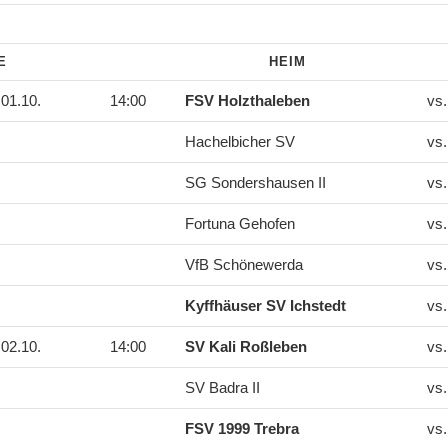
DE
HEIM
01.10.
14:00
FSV Holzthaleben
vs
Hachelbicher SV
vs
SG Sondershausen II
vs
Fortuna Gehofen
vs
VfB Schönewerda
vs
Kyffhäuser SV Ichstedt
vs
02.10.
14:00
SV Kali Roßleben
vs
SV Badra II
vs
FSV 1999 Trebra
vs