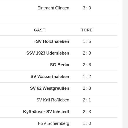
.
Eintracht Clingen
3 : 0
GAST
TORE
.
FSV Holzthaleben
1 : 5
.
SSV 1923 Udersleben
2 : 3
.
SG Berka
2 : 6
.
SV Wasserthaleben
1 : 2
.
SV 62 Westgreußen
2 : 3
.
SV Kali Roßleben
2 : 1
.
Kyffhäuser SV Ichstedt
2 : 3
.
FSV Schernberg
1 : 0