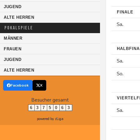
JUGEND
FINALE
ALTE HERREN
Sa.
POKALSPIELE
MÄNNER
HALBFIN
FRAUEN
JUGEND
Sa.
ALTE HERREN
So.
Facebook
X
VIERTELF
Besucher gesamt
6
3
7
5
0
6
3
Sa.
powered by zLiga