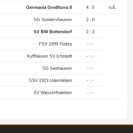
.
Germania Großfurra II
4 : 5
n.E.
.
SG Sondershausen
2 : 0
.
SV BW Bottendorf
2 : 3
FSV 1999 Trebra
- : -
Kyffhäuser SV Ichstedt
- : -
SG Seehausen
- : -
SSV 1923 Udersleben
- : -
SV Wasserthaleben
- : -