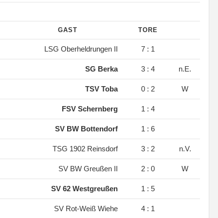
GAST
TORE
.
LSG Oberheldrungen II
7 : 1
.
SG Berka
3 : 4
n.E.
.
TSV Toba
0 : 2
W
.
FSV Schernberg
1 : 4
.
SV BW Bottendorf
1 : 6
.
TSG 1902 Reinsdorf
3 : 2
n.V.
.
SV BW Greußen II
2 : 0
W
.
SV 62 Westgreußen
1 : 5
.
SV Rot-Weiß Wiehe
4 : 1