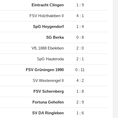
.
Eintracht Clingen
1 : 9
.
FSV Holzthaleben II
4 : 1
.
SpG Heygendorf
1 : 4
.
SG Berka
0 : 8
.
VfL 1888 Ebeleben
2 : 0
.
SpG Hauteroda
2 : 1
.
FSV Grüningen 1990
0 : 11
.
SV Westerengel II
4 : 2
.
FSV Schernberg
1 : 8
.
Fortuna Gehofen
2 : 9
.
SV DA Ringleben
1 : 6