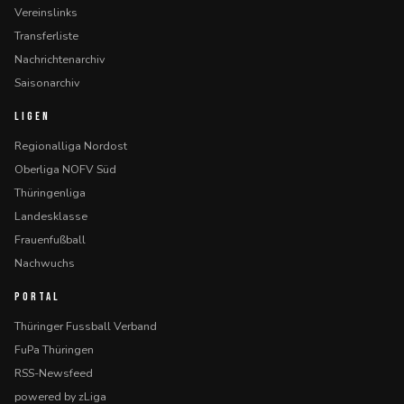
Vereinslinks
Transferliste
Nachrichtenarchiv
Saisonarchiv
LIGEN
Regionalliga Nordost
Oberliga NOFV Süd
Thüringenliga
Landesklasse
Frauenfußball
Nachwuchs
PORTAL
Thüringer Fussball Verband
FuPa Thüringen
RSS-Newsfeed
powered by zLiga