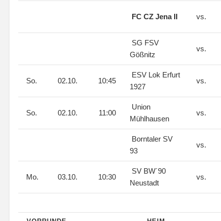
FC CZ Jena II
vs.
SG FSV
vs.
Gößnitz
ESV Lok Erfurt
So.
02.10.
10:45
vs.
1927
Union
So.
02.10.
11:00
vs.
Mühlhausen
Borntaler SV
vs.
93
SV BW´90
Mo.
03.10.
10:30
vs.
Neustadt