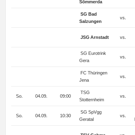
Sömmerda
SG Bad
vs.
Salzungen
JSG Arnstadt
vs.
SG Eurotrink
vs.
Gera
FC Thüringen
vs.
Jena
TSG
So.
04.09.
09:00
vs.
Stotternheim
SG SpVgg
So.
04.09.
10:30
vs.
Geratal