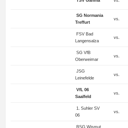
TSV Gahma
vs.
SG Normania
vs.
Treffurt
FSV Bad
vs.
Langensalza
SG VfB
vs.
Oberweimar
JSG
vs.
Leinefelde
VfL 06
vs.
Saalfeld
1. Suhler SV
vs.
06
BSG Wismut