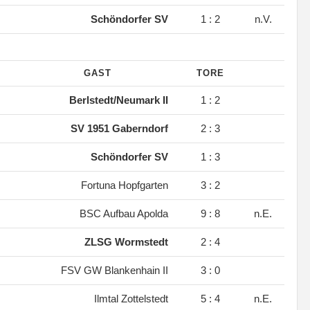
.
Schöndorfer SV
1 : 2
n.V.
GAST
TORE
.
Berlstedt/Neumark II
1 : 2
.
SV 1951 Gaberndorf
2 : 3
.
Schöndorfer SV
1 : 3
.
Fortuna Hopfgarten
3 : 2
.
BSC Aufbau Apolda
9 : 8
n.E.
.
ZLSG Wormstedt
2 : 4
.
FSV GW Blankenhain II
3 : 0
.
Ilmtal Zottelstedt
5 : 4
n.E.