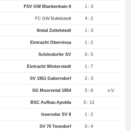
.
FSV GW Blankenhain II
1 : 3
.
FC GW Buttelstedt
4 : 2
.
Ilmtal Zottelstedt
1 : 3
.
Eintracht Obernissa
1 : 2
.
Schöndorfer SV
0 : 5
.
Eintracht Wickerstedt
1 : 7
.
SV 1951 Gaberndorf
2 : 3
.
SG Moorental 1954
5 : 6
n.V.
.
BSC Aufbau Apolda
0 : 13
.
Isserodar SV II
1 : 2
.
SV 70 Tonndorf
0 : 4