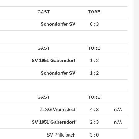
GAST
TORE
.
Schöndorfer SV
0 : 3
GAST
TORE
.
SV 1951 Gaberndorf
1 : 2
.
Schöndorfer SV
1 : 2
GAST
TORE
.
ZLSG Wormstedt
4 : 3
n.V.
.
SV 1951 Gaberndorf
2 : 3
n.V.
.
SV Pfiffelbach
3 : 0