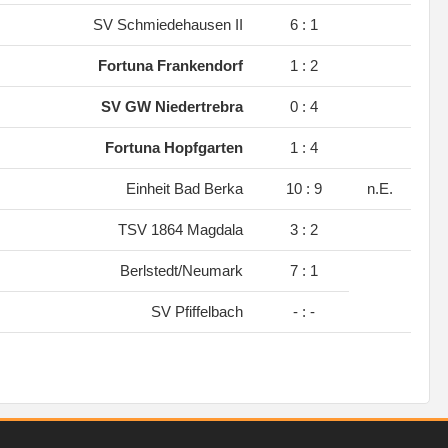
.
SV Schmiedehausen II
6 : 1
.
Fortuna Frankendorf
1 : 2
.
SV GW Niedertrebra
0 : 4
.
Fortuna Hopfgarten
1 : 4
.
Einheit Bad Berka
10 : 9
n.E.
.
TSV 1864 Magdala
3 : 2
.
Berlstedt/Neumark
7 : 1
SV Pfiffelbach
- : -