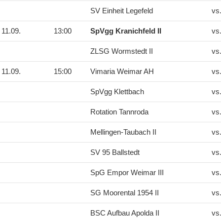
SV Einheit Legefeld
vs
11.09.
13:00
SpVgg Kranichfeld II
vs
ZLSG Wormstedt II
vs
11.09.
15:00
Vimaria Weimar AH
vs
SpVgg Klettbach
vs
Rotation Tannroda
vs
Mellingen-Taubach II
vs
SV 95 Ballstedt
vs
SpG Empor Weimar III
vs
SG Moorental 1954 II
vs
BSC Aufbau Apolda II
vs