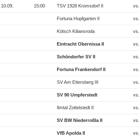
10.09.
15:00
TSV 1928 Kromsdorf II
vs
Fortuna Hopfgarten II
vs
Kötsch Kiliansroda
vs
Eintracht Obernissa II
vs
Schöndorfer SV II
vs
Fortuna Frankendorf II
vs
SV Am Ettersberg III
vs
SV 90 Umpferstedt
vs
Ilmtal Zottelstedt II
vs
SV BW Niederroßla II
vs
VfB Apolda II
vs