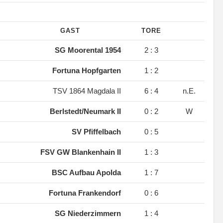
GAST
TORE
.
SG Moorental 1954
2 : 3
.
Fortuna Hopfgarten
1 : 2
.
TSV 1864 Magdala II
6 : 4
n.E.
.
Berlstedt/Neumark II
0 : 2
W
.
SV Pfiffelbach
0 : 5
.
FSV GW Blankenhain II
1 : 3
.
BSC Aufbau Apolda
1 : 7
.
Fortuna Frankendorf
0 : 6
.
SG Niederzimmern
1 : 4