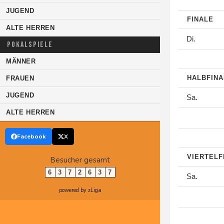
JUGEND
FINALE
ALTE HERREN
Di.
POKALSPIELE
MÄNNER
HALBFIN
FRAUEN
JUGEND
Sa.
ALTE HERREN
Facebook
X
VIERTELF
Besucher gesamt
6
3
7
2
6
3
7
Sa.
powered by zLiga