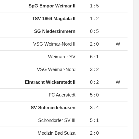
.
SpG Empor Weimar II
1 : 5
.
TSV 1864 Magdala II
1 : 2
.
SG Niederzimmern
0 : 5
.
VSG Weimar-Nord II
2 : 0
W
.
Weimarer SV
6 : 1
.
VSG Weimar-Nord
3 : 2
.
Eintracht Wickerstedt II
0 : 2
W
.
FC Auerstedt
5 : 0
.
SV Schmiedehausen
3 : 4
.
Schöndorfer SV III
5 : 1
.
Medizin Bad Sulza
2 : 0