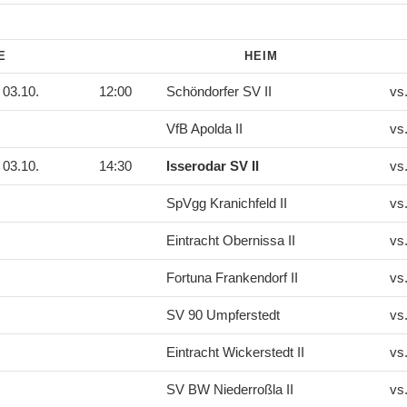
DE
HEIM
03.10.
12:00
Schöndorfer SV II
vs
VfB Apolda II
vs
03.10.
14:30
Isserodar SV II
vs
SpVgg Kranichfeld II
vs
Eintracht Obernissa II
vs
Fortuna Frankendorf II
vs
SV 90 Umpferstedt
vs
Eintracht Wickerstedt II
vs
SV BW Niederroßla II
vs