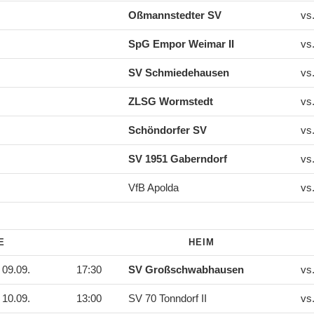
Oßmannstedter SV
vs
SpG Empor Weimar II
vs
SV Schmiedehausen
vs
ZLSG Wormstedt
vs
Schöndorfer SV
vs
SV 1951 Gaberndorf
vs
VfB Apolda
vs
DE
HEIM
09.09.
17:30
SV Großschwabhausen
vs
10.09.
13:00
SV 70 Tonndorf II
vs