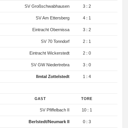
.
SV Großschwabhausen
3 : 2
.
SV Am Ettersberg
4 : 1
.
Eintracht Obernissa
3 : 2
.
SV 70 Tonndorf
2 : 1
.
Eintracht Wickerstedt
2 : 0
.
SV GW Niedertrebra
3 : 0
.
Ilmtal Zottelstedt
1 : 4
GAST
TORE
.
SV Pfiffelbach II
10 : 1
.
Berlstedt/Neumark II
0 : 3