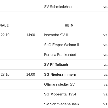
SV Schmiedehausen
vs
INALE
HEIM
22.10.
14:00
Isserodar SV II
vs
SpG Empor Weimar II
vs
Fortuna Frankendorf
vs
SV Pfiffelbach
vs
23.10.
14:00
SG Niederzimmern
vs
Oßmannstedter SV
vs
SG Moorental 1954
vs
SV Schmiedehausen
vs