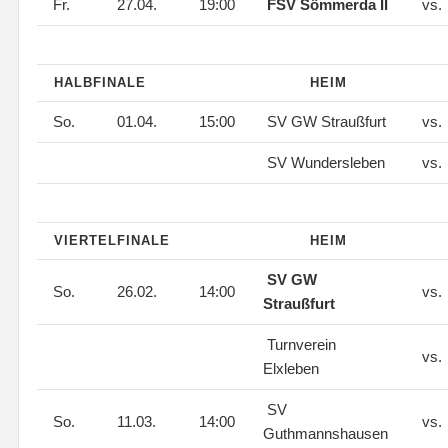
Fr.
27.04.
19:00
FSV Sömmerda II
vs.
HALBFINALE
HEIM
So.
01.04.
15:00
SV GW Straußfurt
vs.
SV Wundersleben
vs.
VIERTELFINALE
HEIM
SV GW
So.
26.02.
14:00
vs.
Straußfurt
Turnverein
vs.
Elxleben
SV
So.
11.03.
14:00
vs.
Guthmannshausen