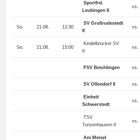
Sportfrd.
vs.
Leubingen II
SV Großrudestedt
So.
21.08.
12:30
vs.
II
Kindelbrücker SV
So.
21.08.
15:00
vs.
II
FSV Beichlingen
vs.
SV Ollendorf II
vs.
Einheit
vs.
Schwerstedt
TSV
vs.
Tunzenhausen II
Am Meisel