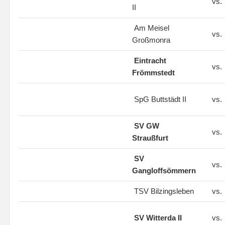
vs.
II
Am Meisel
vs.
Großmonra
Eintracht
vs.
Frömmstedt
SpG Buttstädt II
vs.
SV GW
vs.
Straußfurt
SV
vs.
Gangloffsömmern
TSV Bilzingsleben
vs.
SV Witterda II
vs.