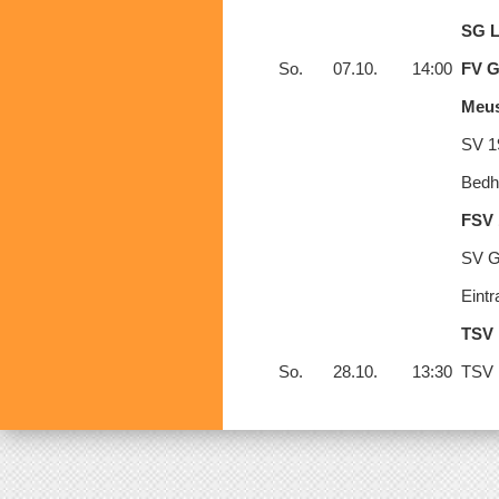
SG L
So.
07.10.
14:00
FV G
Meus
SV 19
Bedhe
FSV 
SV G
Eintr
TSV 
So.
28.10.
13:30
TSV 