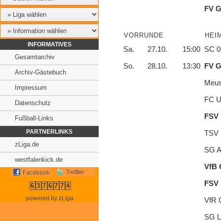
FV G
VORRUNDE
HEI
INFORMATIVES
Sa.
27.10.
15:00
SC 0
Gesamtarchiv
So.
28.10.
13:30
FV G
Archiv-Gästebuch
Meus
Impressum
FC Un
Datenschutz
FSV 
Fußball-Links
PARTNERLINKS
TSV B
zLiga.de
SG A
westfalenkick.de
VfB 
FSV 
6
3
7
6
7
7
4
powered by zLiga
VfR 
SG L