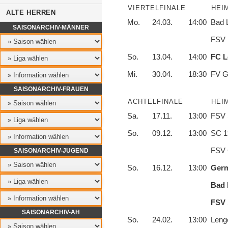
VIERTELFINALE
HEI
ALTE HERREN
Mo.
24.03.
14:00
Bad 
SAISONARCHIV-MÄNNER
FSV 
So.
13.04.
14:00
FC L
Mi.
30.04.
18:30
FV G
SAISONARCHIV-FRAUEN
ACHTELFINALE
HEI
Sa.
17.11.
13:00
FSV 
So.
09.12.
13:00
SC 1
FSV 
SAISONARCHIV-JUGEND
So.
16.12.
13:00
Germ
Bad 
FSV 
SAISONARCHIV-AH
So.
24.02.
13:00
Lenge