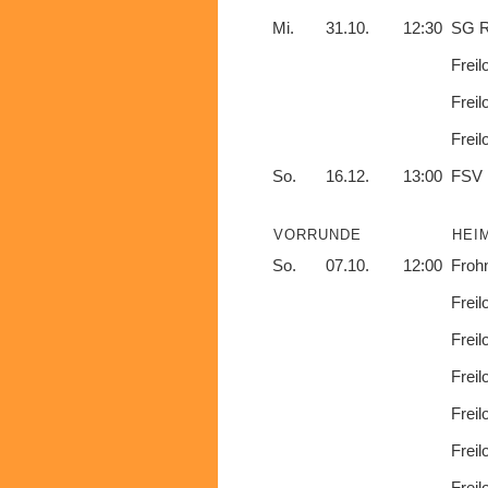
Mi.
31.10.
12:30
SG R
Freil
Freil
Freil
So.
16.12.
13:00
FSV 
VORRUNDE
HEI
So.
07.10.
12:00
Frohn
Freil
Freil
Freil
Freil
Freil
Freil