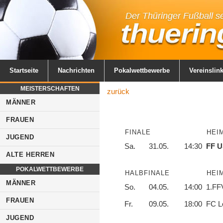
Startseite
Nachrichten
Pokalwettbewerbe
Vereinslin
MEISTERSCHAFTEN
zurück
MÄNNER
FRAUEN
FINALE
HEI
JUGEND
Sa.
31.05.
14:30
FF U
ALTE HERREN
POKALWETTBEWERBE
HALBFINALE
HEI
MÄNNER
So.
04.05.
14:00
1.FFV
FRAUEN
Fr.
09.05.
18:00
FC Lo
JUGEND