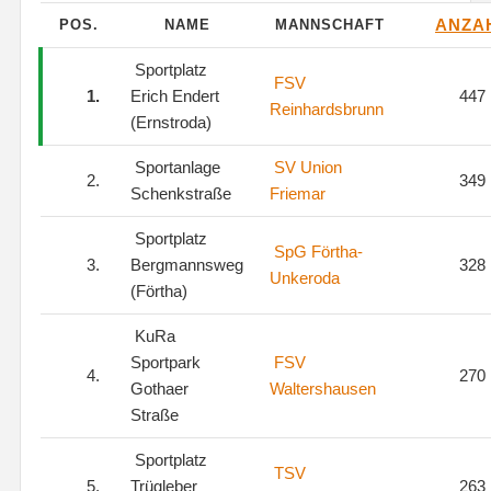
ANZA
POS.
NAME
MANNSCHAFT
Sportplatz
FSV
1.
Erich Endert
447
Reinhardsbrunn
(Ernstroda)
Sportanlage
SV Union
2.
349
Schenkstraße
Friemar
Sportplatz
SpG Förtha-
3.
Bergmannsweg
328
Unkeroda
(Förtha)
KuRa
Sportpark
FSV
4.
270
Gothaer
Waltershausen
Straße
Sportplatz
TSV
5.
Trügleber
263