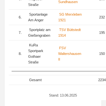
Sundhausen
Straße
Sportanlage
SG Merxleben
6.
232
Am Anger
1921
Sportplatz am
TSV Büttstedt
7.
195
Gießengraben
1914
KuRa
FSV
Sportpark
8.
Waltershausen
150
Gothaer
II
Straße
Gesamt
2234
Stand: 13.06.2025