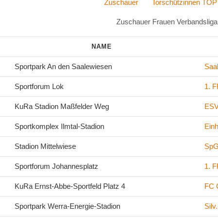
Zuschauer
Torschützinnen TOP
Zuschauer Frauen Verbandsliga
NAME
.
Sportpark An den Saalewiesen
Saal
.
Sportforum Lok
1. F
.
KuRa Stadion Maßfelder Weg
ESV
.
Sportkomplex Ilmtal-Stadion
Einh
.
Stadion Mittelwiese
SpG
.
Sportforum Johannesplatz
1. F
.
KuRa Ernst-Abbe-Sportfeld Platz 4
FC C
.
Sportpark Werra-Energie-Stadion
Silv