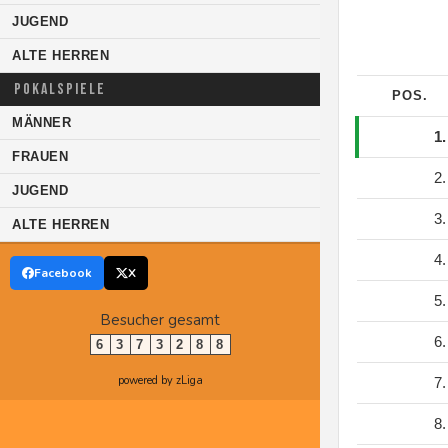
JUGEND
ALTE HERREN
POKALSPIELE
POS.
MÄNNER
1
FRAUEN
2
JUGEND
3
ALTE HERREN
4
Facebook
X
5
Besucher gesamt
6
6
3
7
3
2
8
8
powered by zLiga
7
8