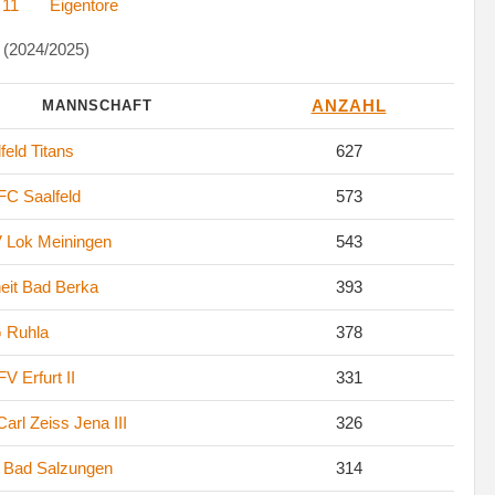
 11
Eigentore
 (2024/2025)
ANZAHL
MANNSCHAFT
feld Titans
627
FC Saalfeld
573
 Lok Meiningen
543
eit Bad Berka
393
 Ruhla
378
FV Erfurt II
331
arl Zeiss Jena III
326
. Bad Salzungen
314