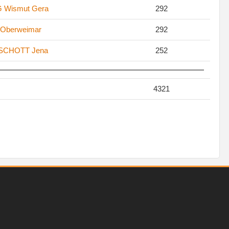
 Wismut Gera
292
 Oberweimar
292
SCHOTT Jena
252
4321