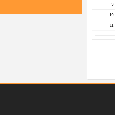
9
10
11