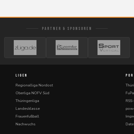
PARTNER & SPONSOREN
LIGEN
POR
Regionalliga Nordost
Thür
Oberliga NOFV Süd
FuPa
Thüringenliga
RSS
Landesklasse
powe
Frauenfußball
Imp
Nachwuchs
Date