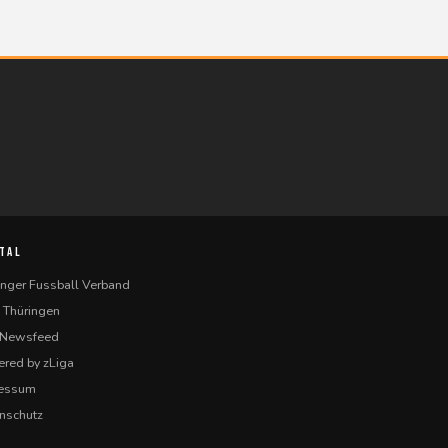
TAL
inger Fussball Verband
 Thüringen
-Newsfeed
red by zLiga
ressum
nschutz