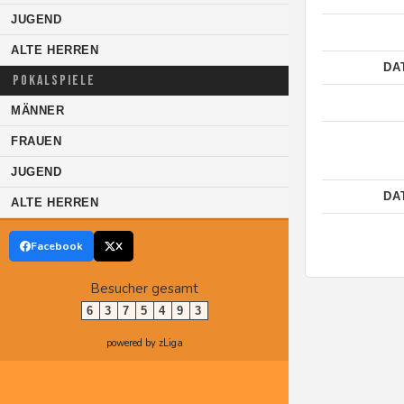
JUGEND
ALTE HERREN
DA
POKALSPIELE
MÄNNER
FRAUEN
JUGEND
DA
ALTE HERREN
Facebook
X
Besucher gesamt
6
3
7
5
4
9
3
powered by zLiga