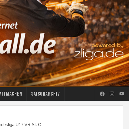
Mitmachen
Saisonarchiv
ndesliga U17 VR St. C