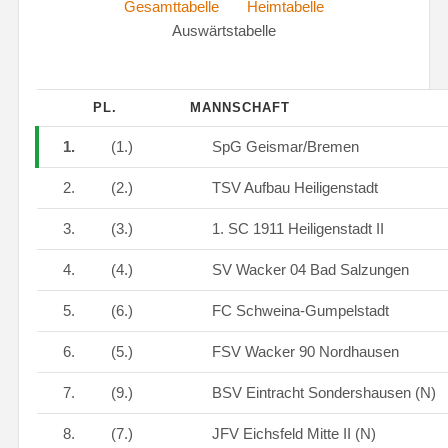
Gesamttabelle
Heimtabelle
Auswärtstabelle
PL.
MANNSCHAFT
1.
(1.)
SpG Geismar/Bremen
2.
(2.)
TSV Aufbau Heiligenstadt
3.
(3.)
1. SC 1911 Heiligenstadt II
4.
(4.)
SV Wacker 04 Bad Salzungen
5.
(6.)
FC Schweina-Gumpelstadt
6.
(5.)
FSV Wacker 90 Nordhausen
7.
(9.)
BSV Eintracht Sondershausen (N)
8.
(7.)
JFV Eichsfeld Mitte II (N)