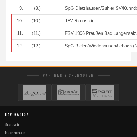
9.
(8.)
SpG Dietzhausen/Suhler SV/Kühndo
10.
(10.)
JFV Rennsteig
11.
(11.)
FSV 1996 Preußen Bad Langensalz
12.
(12.)
SpG Bielen/Windehausen/Urbach (
PARTNER & SPONSOREN
NAVIGATION
Startseite
Nachrichten