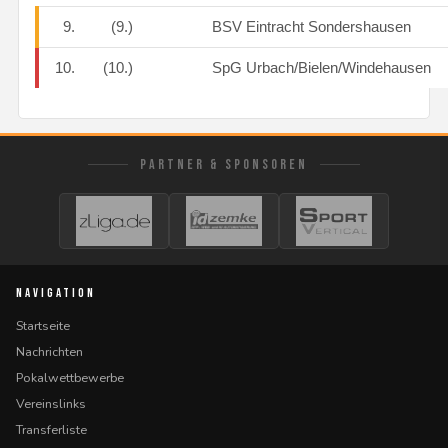
9.
(9.)
BSV Eintracht Sondershausen
10.
(10.)
SpG Urbach/Bielen/Windehausen
PARTNER & SPONSOREN
NAVIGATION
Startseite
Nachrichten
Pokalwettbewerbe
Vereinslinks
Transferliste