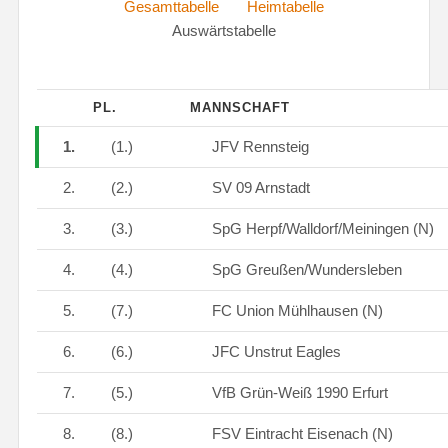
Gesamttabelle
Heimtabelle
Auswärtstabelle
PL.
MANNSCHAFT
1.
(1.)
JFV Rennsteig
2.
(2.)
SV 09 Arnstadt
3.
(3.)
SpG Herpf/Walldorf/Meiningen (N)
4.
(4.)
SpG Greußen/Wundersleben
5.
(7.)
FC Union Mühlhausen (N)
6.
(6.)
JFC Unstrut Eagles
7.
(5.)
VfB Grün-Weiß 1990 Erfurt
8.
(8.)
FSV Eintracht Eisenach (N)