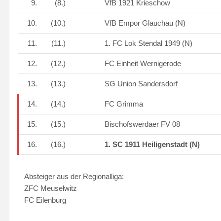
9.
(8.)
VfB 1921 Krieschow
10.
(10.)
VfB Empor Glauchau (N)
11.
(11.)
1. FC Lok Stendal 1949 (N)
12.
(12.)
FC Einheit Wernigerode
13.
(13.)
SG Union Sandersdorf
14.
(14.)
FC Grimma
15.
(15.)
Bischofswerdaer FV 08
16.
(16.)
1. SC 1911 Heiligenstadt (N)
Absteiger aus der Regionalliga:
ZFC Meuselwitz
FC Eilenburg