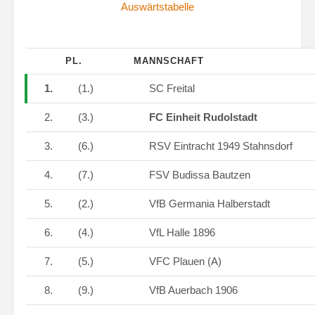
Auswärtstabelle
PL.
MANNSCHAFT
1.
(1.)
SC Freital
2.
(3.)
FC Einheit Rudolstadt
3.
(6.)
RSV Eintracht 1949 Stahnsdorf
4.
(7.)
FSV Budissa Bautzen
5.
(2.)
VfB Germania Halberstadt
6.
(4.)
VfL Halle 1896
7.
(5.)
VFC Plauen (A)
8.
(9.)
VfB Auerbach 1906