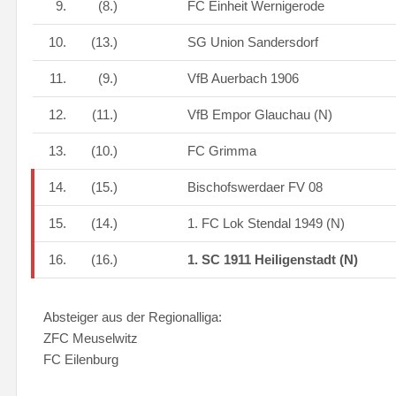
9.
(8.)
FC Einheit Wernigerode
10.
(13.)
SG Union Sandersdorf
11.
(9.)
VfB Auerbach 1906
12.
(11.)
VfB Empor Glauchau (N)
13.
(10.)
FC Grimma
14.
(15.)
Bischofswerdaer FV 08
15.
(14.)
1. FC Lok Stendal 1949 (N)
16.
(16.)
1. SC 1911 Heiligenstadt (N)
Absteiger aus der Regionalliga:
ZFC Meuselwitz
FC Eilenburg