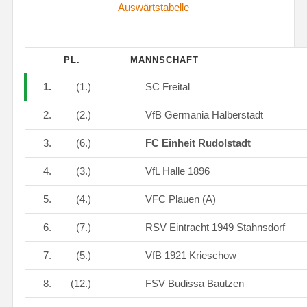
Auswärtstabelle
PL.
MANNSCHAFT
1.
(1.)
SC Freital
2.
(2.)
VfB Germania Halberstadt
3.
(6.)
FC Einheit Rudolstadt
4.
(3.)
VfL Halle 1896
5.
(4.)
VFC Plauen (A)
6.
(7.)
RSV Eintracht 1949 Stahnsdorf
7.
(5.)
VfB 1921 Krieschow
8.
(12.)
FSV Budissa Bautzen