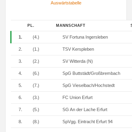
Auswärtstabelle
PL.
MANNSCHAFT
1.
(4.)
SV Fortuna Ingersleben
2.
(1.)
TSV Kerspleben
3.
(2.)
SV Witterda (N)
4.
(6.)
SpG Buttstädt/Großbrembach
5.
(7.)
SpG Vieselbach/Hochstedt
6.
(3.)
FC Union Erfurt
7.
(5.)
SG An der Lache Erfurt
8.
(8.)
SpVgg. Eintracht Erfurt 94