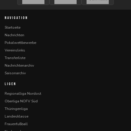
NAVIGATION
Startseite
Nachrichten
Pokalwettbewerbe
Vereinslinks
Transferliste
Nachrichtenarchiv
Saisonarchiv
LIGEN
Regionalliga Nordost
Oberliga NOFV Süd
Thüringenliga
Landesklasse
Frauenfußball