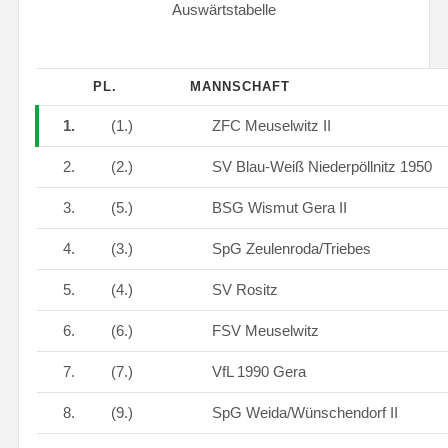
Auswärtstabelle
PL.
MANNSCHAFT
1.
(1.)
ZFC Meuselwitz II
2.
(2.)
SV Blau-Weiß Niederpöllnitz 1950
3.
(5.)
BSG Wismut Gera II
4.
(3.)
SpG Zeulenroda/Triebes
5.
(4.)
SV Rositz
6.
(6.)
FSV Meuselwitz
7.
(7.)
VfL 1990 Gera
8.
(9.)
SpG Weida/Wünschendorf II