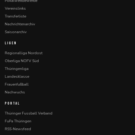
Pokalwettbewerbe
Vereinslinks
Transferliste
Nachrichtenarchiv
Saisonarchiv
LIGEN
Regionalliga Nordost
Oberliga NOFV Süd
Thüringenliga
Landesklasse
Frauenfußball
Nachwuchs
PORTAL
Thüringer Fussball Verband
FuPa Thüringen
RSS-Newsfeed