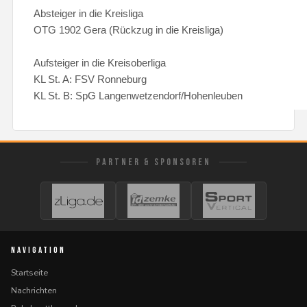
Absteiger in die Kreisliga
OTG 1902 Gera (Rückzug in die Kreisliga)
Aufsteiger in die Kreisoberliga
KL St. A: FSV Ronneburg
KL St. B: SpG Langenwetzendorf/Hohenleuben
PARTNER & SPONSOREN
NAVIGATION
Startseite
Nachrichten