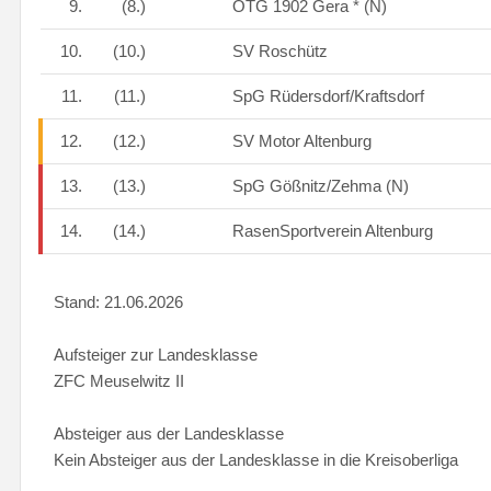
9.
(8.)
OTG 1902 Gera * (N)
10.
(10.)
SV Roschütz
11.
(11.)
SpG Rüdersdorf/Kraftsdorf
12.
(12.)
SV Motor Altenburg
13.
(13.)
SpG Gößnitz/Zehma (N)
14.
(14.)
RasenSportverein Altenburg
Stand: 21.06.2026
Aufsteiger zur Landesklasse
ZFC Meuselwitz II
Absteiger aus der Landesklasse
Kein Absteiger aus der Landesklasse in die Kreisoberliga