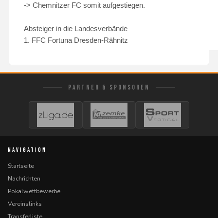
-> Chemnitzer FC somit aufgestiegen.
Absteiger in die Landesverbände
1. FFC Fortuna Dresden-Rähnitz
PARTNER & SPONSOREN
NAVIGATION
Startseite
Nachrichten
Pokalwettbewerbe
Vereinslinks
Transferliste