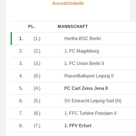
Auswärtstabelle
PL.
MANNSCHAFT
1.
(1.)
Hertha BSC Berlin
2.
(2.)
1. FC Magdeburg
3.
(3.)
1. FC Union Berlin II
4.
(6.)
RasenBallsport Leipzig II
5.
(4.)
FC Carl Zeiss Jena II
6.
(5.)
SV Eintracht Leipzig-Süd (N)
7.
(8.)
1. FFC Turbine Potsdam II
8.
(7.)
1. FFV Erfurt