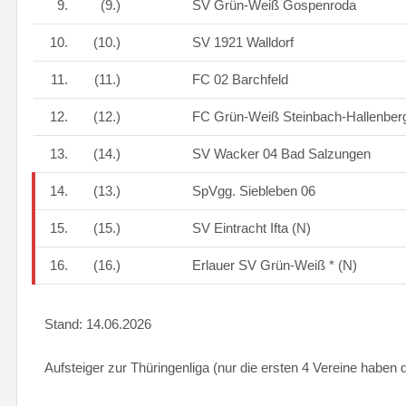
9.
(9.)
SV Grün-Weiß Gospenroda
10.
(10.)
SV 1921 Walldorf
11.
(11.)
FC 02 Barchfeld
12.
(12.)
FC Grün-Weiß Steinbach-Hallenbe
13.
(14.)
SV Wacker 04 Bad Salzungen
14.
(13.)
SpVgg. Siebleben 06
15.
(15.)
SV Eintracht Ifta (N)
16.
(16.)
Erlauer SV Grün-Weiß * (N)
Stand: 14.06.2026
Aufsteiger zur Thüringenliga (nur die ersten 4 Vereine haben 