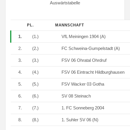
Auswärtstabelle
PL.
MANNSCHAFT
1.
(1.)
VfL Meiningen 1904 (A)
2.
(2.)
FC Schweina-Gumpelstadt (A)
3.
(3.)
FSV 06 Ohratal Ohrdruf
4.
(4.)
FSV 06 Eintracht Hildburghausen
5.
(5.)
FSV Wacker 03 Gotha
6.
(6.)
SV 08 Steinach
7.
(7.)
1. FC Sonneberg 2004
8.
(8.)
1. Suhler SV 06 (N)