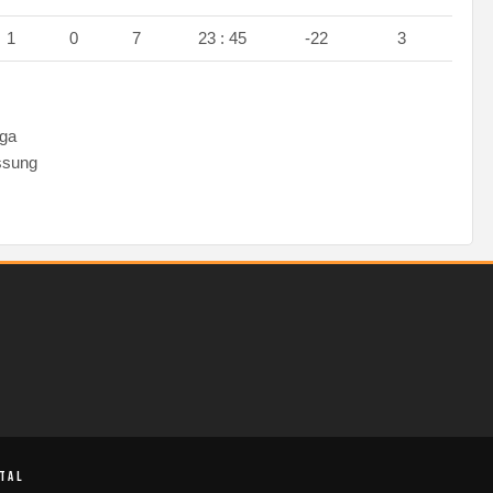
1
0
7
23 : 45
-22
3
iga
assung
.
TAL