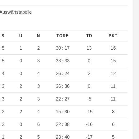
wärtstabelle
S
U
N
TORE
TD
PKT.
5
1
2
30 : 17
13
16
5
0
3
33 : 33
0
15
4
0
4
26 : 24
2
12
3
2
3
36 : 36
0
11
3
2
3
22 : 27
-5
11
2
2
4
15 : 30
-15
8
2
0
6
22 : 38
-16
6
1
2
5
23 : 40
-17
5