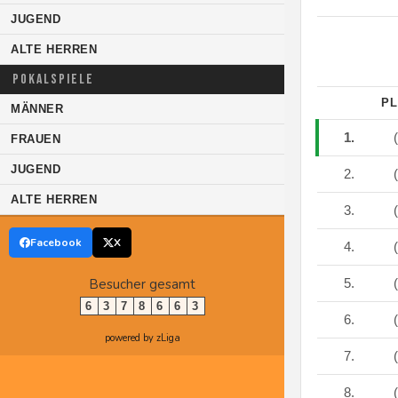
JUGEND
ALTE HERREN
POKALSPIELE
PL
MÄNNER
1.
(
FRAUEN
JUGEND
2.
(
ALTE HERREN
3.
(
Facebook
X
4.
(
Besucher gesamt
5.
(
6
3
7
8
6
6
3
6.
(
powered by zLiga
7.
(
8.
(