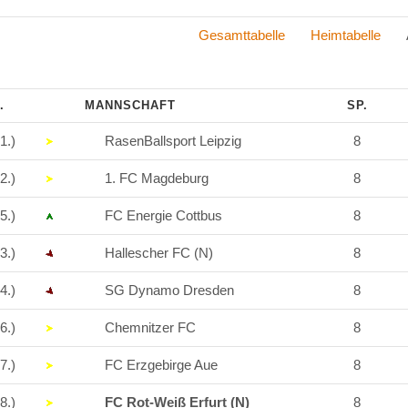
Gesamttabelle
Heimtabelle
Aus
.
MANNSCHAFT
SP.
1.)
RasenBallsport Leipzig
8
2.)
1. FC Magdeburg
8
5.)
FC Energie Cottbus
8
3.)
Hallescher FC (N)
8
4.)
SG Dynamo Dresden
8
6.)
Chemnitzer FC
8
7.)
FC Erzgebirge Aue
8
8.)
FC Rot-Weiß Erfurt (N)
8