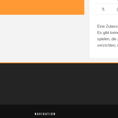
9.
(
Eine Zulassu
Es gibt kein
spielen, die
verzichten, 
NAVIGATION