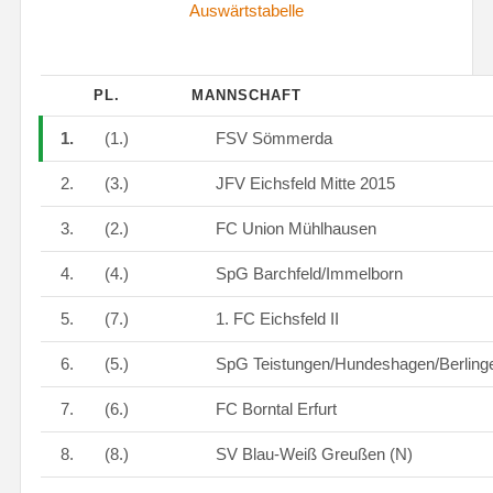
Auswärtstabelle
PL.
MANNSCHAFT
1.
(1.)
FSV Sömmerda
2.
(3.)
JFV Eichsfeld Mitte 2015
3.
(2.)
FC Union Mühlhausen
4.
(4.)
SpG Barchfeld/Immelborn
5.
(7.)
1. FC Eichsfeld II
6.
(5.)
SpG Teistungen/Hundeshagen/Berling
7.
(6.)
FC Borntal Erfurt
8.
(8.)
SV Blau-Weiß Greußen (N)