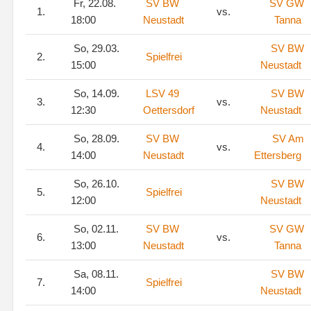
Fr, 22.08.
SV BW
SV GW
1.
vs.
18:00
Neustadt
Tanna
So, 29.03.
SV BW
2.
Spielfrei
15:00
Neustadt
So, 14.09.
LSV 49
SV BW
3.
vs.
12:30
Oettersdorf
Neustadt
So, 28.09.
SV BW
SV Am
4.
vs.
14:00
Neustadt
Ettersberg
So, 26.10.
SV BW
5.
Spielfrei
12:00
Neustadt
So, 02.11.
SV BW
SV GW
6.
vs.
13:00
Neustadt
Tanna
Sa, 08.11.
SV BW
7.
Spielfrei
14:00
Neustadt