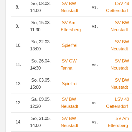
So, 08.03.
SV BW
LSV 49
8.
vs.
14:00
Neustadt
Oettersdorf
So, 15.03.
SV Am
SV BW
9.
vs.
11:30
Ettersberg
Neustadt
So, 22.03.
SV BW
10.
Spielfrei
13:00
Neustadt
So, 26.04.
SV GW
SV BW
11.
vs.
14:30
Tanna
Neustadt
So, 03.05.
SV BW
12.
Spielfrei
15:00
Neustadt
Sa, 09.05.
SV BW
LSV 49
13.
vs.
12:30
Neustadt
Oettersdorf
So, 31.05.
SV BW
SV Am
14.
vs.
14:00
Neustadt
Ettersberg