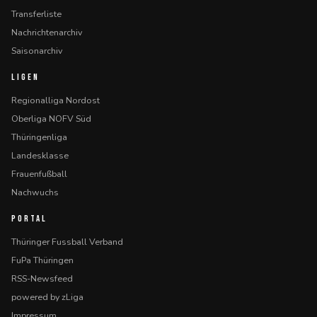
Transferliste
Nachrichtenarchiv
Saisonarchiv
LIGEN
Regionalliga Nordost
Oberliga NOFV Süd
Thüringenliga
Landesklasse
Frauenfußball
Nachwuchs
PORTAL
Thüringer Fussball Verband
FuPa Thüringen
RSS-Newsfeed
powered by zLiga
Impressum