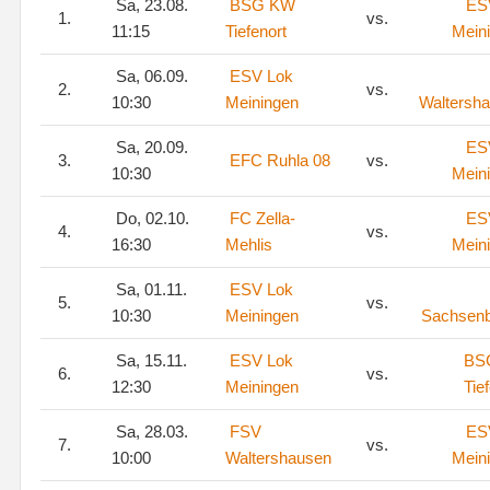
Sa, 23.08.
BSG KW
ES
1.
vs.
11:15
Tiefenort
Mein
Sa, 06.09.
ESV Lok
2.
vs.
10:30
Meiningen
Waltersh
Sa, 20.09.
ES
3.
EFC Ruhla 08
vs.
10:30
Mein
Do, 02.10.
FC Zella-
ES
4.
vs.
16:30
Mehlis
Mein
Sa, 01.11.
ESV Lok
5.
vs.
10:30
Meiningen
Sachsen
Sa, 15.11.
ESV Lok
BS
6.
vs.
12:30
Meiningen
Tie
Sa, 28.03.
FSV
ES
7.
vs.
10:00
Waltershausen
Mein