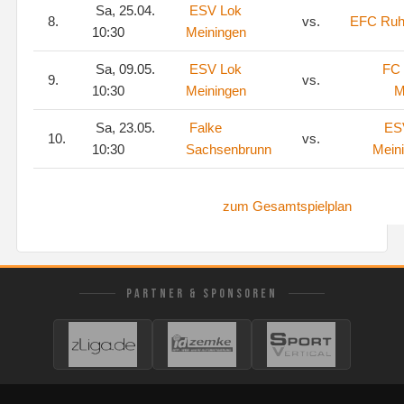
Sa, 25.04.
ESV Lok
8.
vs.
EFC Ruh
10:30
Meiningen
Sa, 09.05.
ESV Lok
FC 
9.
vs.
10:30
Meiningen
M
Sa, 23.05.
Falke
ES
10.
vs.
10:30
Sachsenbrunn
Mein
zum Gesamtspielplan
PARTNER & SPONSOREN