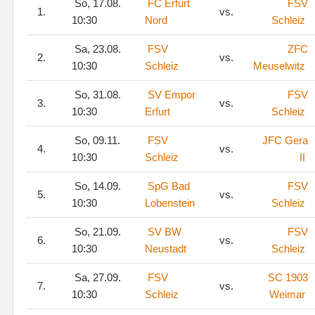
So, 17.08.
FC Erfurt
FSV
1.
vs.
10:30
Nord
Schleiz
Sa, 23.08.
FSV
ZFC
2.
vs.
10:30
Schleiz
Meuselwitz
So, 31.08.
SV Empor
FSV
3.
vs.
10:30
Erfurt
Schleiz
So, 09.11.
FSV
JFC Gera
4.
vs.
10:30
Schleiz
II
So, 14.09.
SpG Bad
FSV
5.
vs.
10:30
Lobenstein
Schleiz
So, 21.09.
SV BW
FSV
6.
vs.
10:30
Neustadt
Schleiz
Sa, 27.09.
FSV
SC 1903
7.
vs.
10:30
Schleiz
Weimar