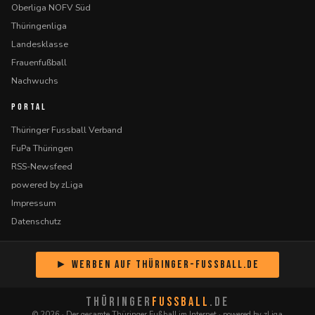
Oberliga NOFV Süd
Thüringenliga
Landesklasse
Frauenfußball
Nachwuchs
PORTAL
Thüringer Fussball Verband
FuPa Thüringen
RSS-Newsfeed
powered by zLiga
Impressum
Datenschutz
► Werben auf Thüringer-Fussball.de
THÜRINGER
FUSSBALL
.DE
© 2026 · Der gesamte Thüringer Fußball im Internet · powered by zLiga