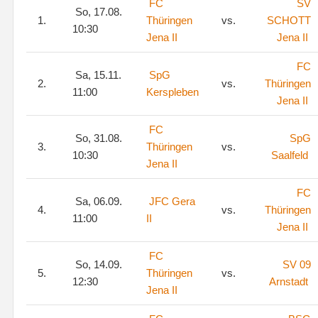
FC
SV
So, 17.08.
1.
Thüringen
vs.
SCHOTT
10:30
Jena II
Jena II
FC
Sa, 15.11.
SpG
2.
vs.
Thüringen
11:00
Kerspleben
Jena II
FC
So, 31.08.
SpG
3.
Thüringen
vs.
10:30
Saalfeld
Jena II
FC
Sa, 06.09.
JFC Gera
4.
vs.
Thüringen
11:00
II
Jena II
FC
So, 14.09.
SV 09
5.
Thüringen
vs.
12:30
Arnstadt
Jena II