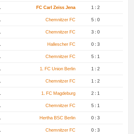
.
FC Carl Zeiss Jena
1 : 2
.
Chemnitzer FC
5 : 0
.
Chemnitzer FC
3 : 0
.
Hallescher FC
0 : 3
.
Chemnitzer FC
5 : 1
.
1. FC Union Berlin
1 : 2
.
Chemnitzer FC
1 : 2
.
1. FC Magdeburg
2 : 1
.
Chemnitzer FC
5 : 1
.
Hertha BSC Berlin
0 : 3
.
Chemnitzer FC
0 : 3