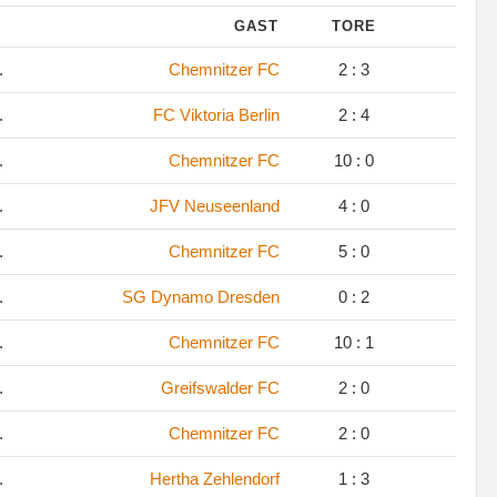
GAST
TORE
.
Chemnitzer FC
2 : 3
.
FC Viktoria Berlin
2 : 4
.
Chemnitzer FC
10 : 0
.
JFV Neuseenland
4 : 0
.
Chemnitzer FC
5 : 0
.
SG Dynamo Dresden
0 : 2
.
Chemnitzer FC
10 : 1
.
Greifswalder FC
2 : 0
.
Chemnitzer FC
2 : 0
.
Hertha Zehlendorf
1 : 3