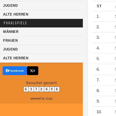
JUGEND
ST
ALTE HERREN
1.
S
POKALSPIELE
2.
S
MÄNNER
3.
S
FRAUEN
4.
S
JUGEND
ALTE HERREN
5.
S
6.
S
Facebook
X
7.
S
Besucher gesamt
6
3
7
2
4
5
6
8.
S
powered by zLiga
9.
S
10.
S