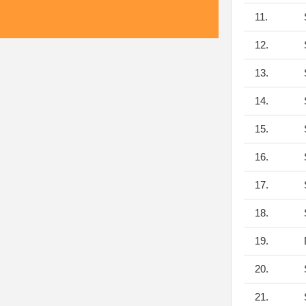
11.
S
12.
S
13.
S
14.
S
15.
S
16.
S
17.
S
18.
S
19.
D
20.
S
21.
S