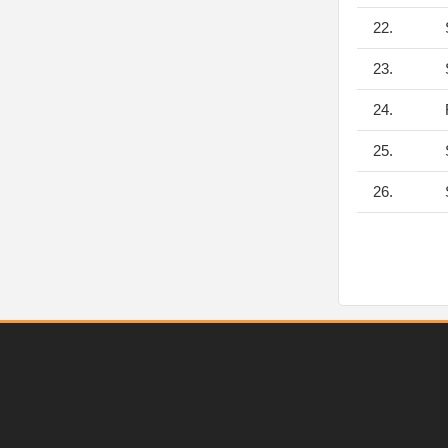
22.
S
23.
S
24.
F
25.
S
26.
S