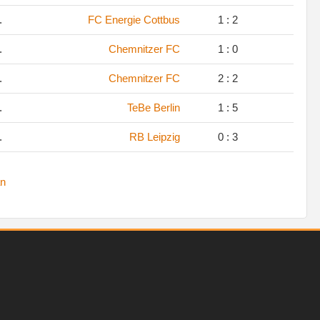
.
FC Energie Cottbus
1 : 2
.
Chemnitzer FC
1 : 0
.
Chemnitzer FC
2 : 2
.
TeBe Berlin
1 : 5
.
RB Leipzig
0 : 3
n