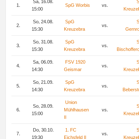
Sa, 16.08.
1.
SpG Worbis
vs.
15:00
Kreuze
So, 24.08.
SpG
2.
vs.
15:30
Kreuzebra
Gernr
So, 31.08.
SpG
3.
vs.
15:30
Kreuzebra
Bischoffer
Sa, 06.09.
FSV 1920
4.
vs.
14:30
Geismar
Kreuze
So, 21.09.
SpG
5.
vs.
14:30
Kreuzebra
Beberst
Union
So, 28.09.
6.
Mühlhausen
vs.
15:00
Kreuze
II
Do, 30.10.
1. FC
7.
vs.
19:30
Eichsfeld II
Kreuze