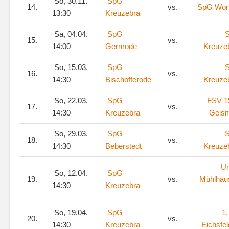
So, 30.11.
SpG
14.
vs.
SpG Wor
13:30
Kreuzebra
Sa, 04.04.
SpG
15.
vs.
14:00
Gernrode
Kreuze
So, 15.03.
SpG
16.
vs.
14:30
Bischofferode
Kreuze
So, 22.03.
SpG
FSV 1
17.
vs.
14:30
Kreuzebra
Geis
So, 29.03.
SpG
18.
vs.
14:30
Beberstedt
Kreuze
Un
So, 12.04.
SpG
19.
vs.
Mühlhau
14:30
Kreuzebra
So, 19.04.
SpG
1
20.
vs.
14:30
Kreuzebra
Eichsfeld