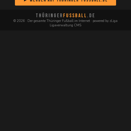
► Werben auf Thüringer-Fussball.de
THÜRINGER
FUSSBALL
.DE
© 2026 · Der gesamte Thüringer Fußball im Internet · powered by zLiga
Ligaverwaltung CMS