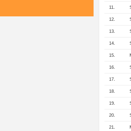
11.
S
12.
S
13.
S
14.
S
15.
M
16.
S
17.
S
18.
S
19.
S
20.
S
21.
M