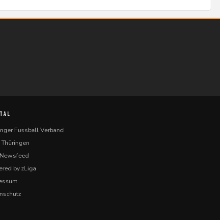
TAL
inger Fussball Verband
 Thüringen
-Newsfeed
red by zLiga
ressum
nschutz