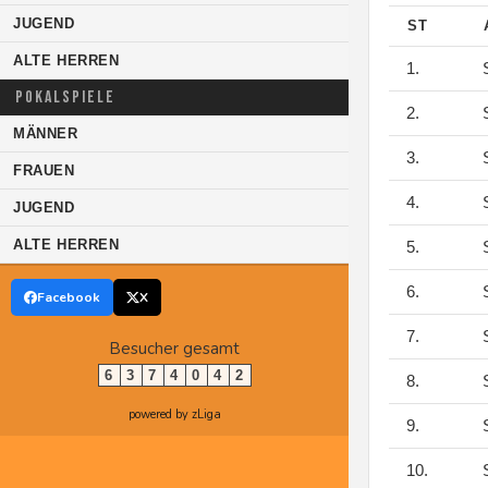
JUGEND
ST
ALTE HERREN
1.
S
POKALSPIELE
2.
S
MÄNNER
3.
S
FRAUEN
4.
S
JUGEND
ALTE HERREN
5.
S
6.
S
Facebook
X
7.
S
Besucher gesamt
6
3
7
4
0
4
2
8.
S
powered by zLiga
9.
S
10.
S