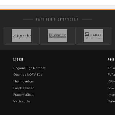
PARTNER & SPONSOREN
LIGEN
POR
Regionalliga Nordost
Thür
Oberliga NOFV Süd
FuPa
Thüringenliga
RSS
Landesklasse
powe
Frauenfußball
Imp
Nachwuchs
Date