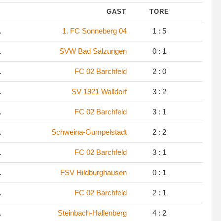
GAST
TORE
.
1. FC Sonneberg 04
1 : 5
.
SVW Bad Salzungen
0 : 1
.
FC 02 Barchfeld
2 : 0
.
SV 1921 Walldorf
3 : 2
.
FC 02 Barchfeld
3 : 1
.
Schweina-Gumpelstadt
2 : 2
.
FC 02 Barchfeld
3 : 1
.
FSV Hildburghausen
0 : 1
.
FC 02 Barchfeld
2 : 1
.
Steinbach-Hallenberg
4 : 2