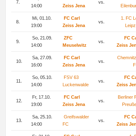
7.
vs.
14:00
Zeiss Jena
Eilenbu
Mi, 01.10.
FC Carl
1. FC L
8.
vs.
19:00
Zeiss Jena
Leipz
So, 21.09.
ZFC
FC Ca
9.
vs.
14:00
Meuselwitz
Zeiss Je
Sa, 27.09.
FC Carl
Chemnitz
10.
vs.
16:00
Zeiss Jena
F
So, 05.10.
FSV 63
FC Ca
11.
vs.
14:00
Luckenwalde
Zeiss Je
Fr, 17.10.
FC Carl
Berliner
12.
vs.
19:00
Zeiss Jena
Preuß
Sa, 25.10.
Greifswalder
FC Ca
13.
vs.
14:00
FC
Zeiss Je