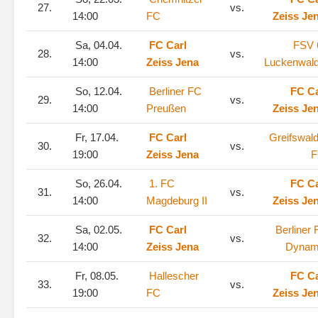
27.
vs.
14:00
FC
Zeiss Je
Sa, 04.04.
FC Carl
FSV 
28.
vs.
14:00
Zeiss Jena
Luckenwal
So, 12.04.
Berliner FC
FC Ca
29.
vs.
14:00
Preußen
Zeiss Je
Fr, 17.04.
FC Carl
Greifswal
30.
vs.
19:00
Zeiss Jena
F
So, 26.04.
1. FC
FC Ca
31.
vs.
14:00
Magdeburg II
Zeiss Je
Sa, 02.05.
FC Carl
Berliner
32.
vs.
14:00
Zeiss Jena
Dyna
Fr, 08.05.
Hallescher
FC Ca
33.
vs.
19:00
FC
Zeiss Je