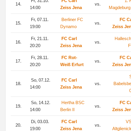
Fr, 31.10.
FC Carl
1. 
14.
vs.
14:00
Zeiss Jena
Magdeburg 
Fr, 07.11.
Berliner FC
FC Ca
15.
vs.
19:00
Dynamo
Zeiss Je
Fr, 21.11.
FC Carl
Hallesch
16.
vs.
20:20
Zeiss Jena
F
Fr, 28.11.
FC Rot-
FC Ca
17.
vs.
20:20
Weiß Erfurt
Zeiss Je
So, 07.12.
FC Carl
18.
vs.
Babelsbe
14:00
Zeiss Jena
So, 14.12.
Hertha BSC
FC Ca
19.
vs.
14:00
Berlin II
Zeiss Je
Di, 03.03.
FC Carl
V
20.
vs.
19:00
Zeiss Jena
Altglienic