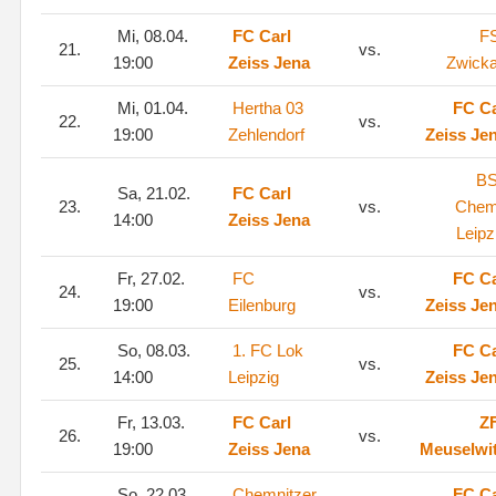
Mi, 08.04.
FC Carl
F
21.
vs.
19:00
Zeiss Jena
Zwick
Mi, 01.04.
Hertha 03
FC Ca
22.
vs.
19:00
Zehlendorf
Zeiss Je
B
Sa, 21.02.
FC Carl
23.
vs.
Chem
14:00
Zeiss Jena
Leipz
Fr, 27.02.
FC
FC Ca
24.
vs.
19:00
Eilenburg
Zeiss Je
So, 08.03.
1. FC Lok
FC Ca
25.
vs.
14:00
Leipzig
Zeiss Je
Fr, 13.03.
FC Carl
Z
26.
vs.
19:00
Zeiss Jena
Meuselwi
So, 22.03.
Chemnitzer
FC Ca