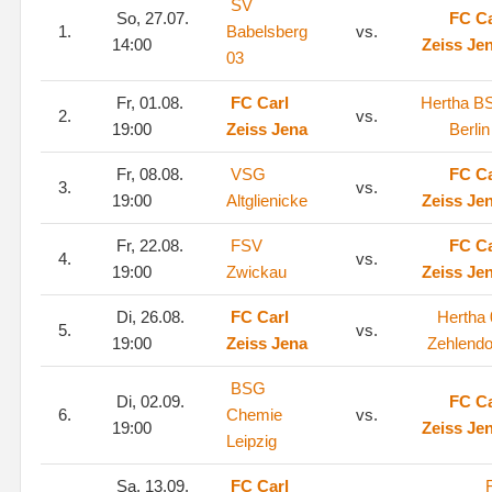
SV
So, 27.07.
FC Ca
1.
Babelsberg
vs.
14:00
Zeiss Je
03
Fr, 01.08.
FC Carl
Hertha B
2.
vs.
19:00
Zeiss Jena
Berlin 
Fr, 08.08.
VSG
FC Ca
3.
vs.
19:00
Altglienicke
Zeiss Je
Fr, 22.08.
FSV
FC Ca
4.
vs.
19:00
Zwickau
Zeiss Je
Di, 26.08.
FC Carl
Hertha 
5.
vs.
19:00
Zeiss Jena
Zehlendo
BSG
Di, 02.09.
FC Ca
6.
Chemie
vs.
19:00
Zeiss Je
Leipzig
Sa, 13.09.
FC Carl