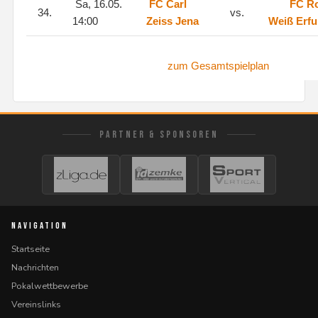
Sa, 16.05.
FC Carl
FC Ro
34.
vs.
14:00
Zeiss Jena
Weiß Erfu
zum Gesamtspielplan
PARTNER & SPONSOREN
NAVIGATION
Startseite
Nachrichten
Pokalwettbewerbe
Vereinslinks