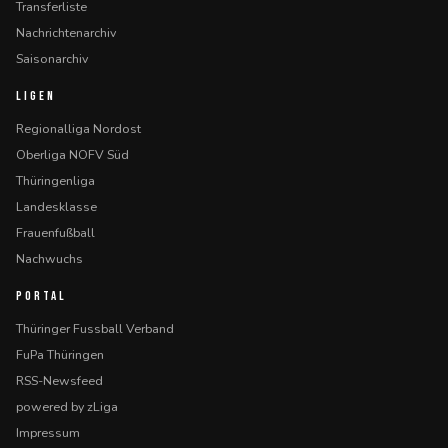
Transferliste
Nachrichtenarchiv
Saisonarchiv
LIGEN
Regionalliga Nordost
Oberliga NOFV Süd
Thüringenliga
Landesklasse
Frauenfußball
Nachwuchs
PORTAL
Thüringer Fussball Verband
FuPa Thüringen
RSS-Newsfeed
powered by zLiga
Impressum