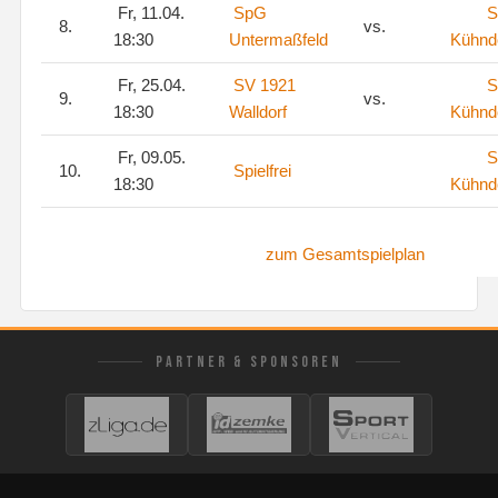
Fr, 11.04.
SpG
S
8.
vs.
18:30
Untermaßfeld
Kühnd
Fr, 25.04.
SV 1921
S
9.
vs.
18:30
Walldorf
Kühnd
Fr, 09.05.
S
10.
Spielfrei
18:30
Kühnd
zum Gesamtspielplan
PARTNER & SPONSOREN