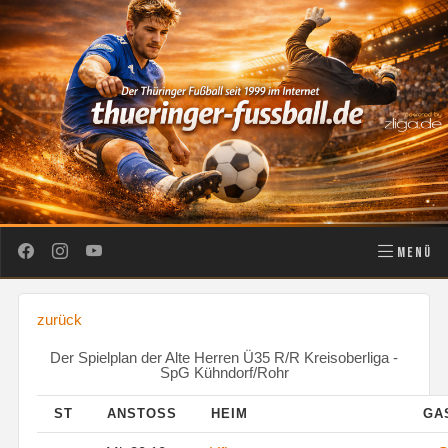
MENÜ
zurück
Der Spielplan der Alte Herren Ü35 R/R Kreisoberliga -
SpG Kühndorf/Rohr
ST
ANSTOSS
HEIM
GA