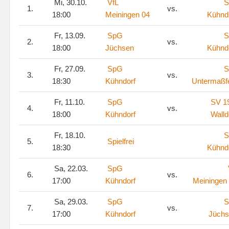
Mi, 30.10.
VfL
S
1.
vs.
18:00
Meiningen 04
Kühnd
Fr, 13.09.
SpG
S
2.
vs.
18:00
Jüchsen
Kühnd
Fr, 27.09.
SpG
S
3.
vs.
18:30
Kühndorf
Untermaßf
Fr, 11.10.
SpG
SV 1
4.
vs.
18:00
Kühndorf
Walld
Fr, 18.10.
S
5.
Spielfrei
18:30
Kühnd
Sa, 22.03.
SpG
6.
vs.
17:00
Kühndorf
Meiningen
Sa, 29.03.
SpG
S
7.
vs.
17:00
Kühndorf
Jüchs