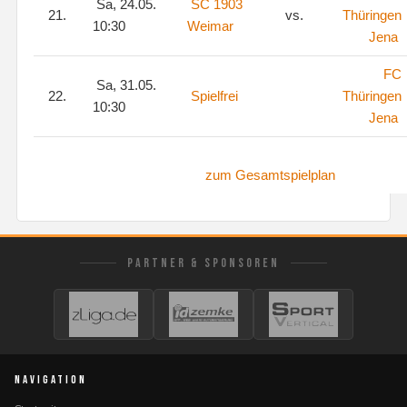
Sa, 24.05.
SC 1903
21.
vs.
Thüringen
10:30
Weimar
Jena
FC
Sa, 31.05.
22.
Spielfrei
Thüringen
10:30
Jena
zum Gesamtspielplan
PARTNER & SPONSOREN
NAVIGATION