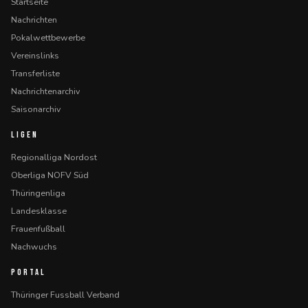
Startseite
Nachrichten
Pokalwettbewerbe
Vereinslinks
Transferliste
Nachrichtenarchiv
Saisonarchiv
LIGEN
Regionalliga Nordost
Oberliga NOFV Süd
Thüringenliga
Landesklasse
Frauenfußball
Nachwuchs
PORTAL
Thüringer Fussball Verband