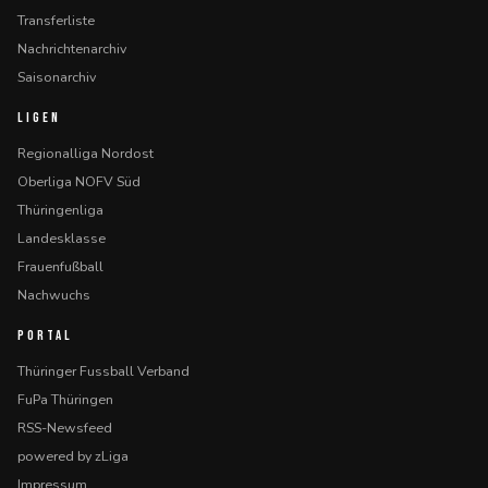
Transferliste
Nachrichtenarchiv
Saisonarchiv
LIGEN
Regionalliga Nordost
Oberliga NOFV Süd
Thüringenliga
Landesklasse
Frauenfußball
Nachwuchs
PORTAL
Thüringer Fussball Verband
FuPa Thüringen
RSS-Newsfeed
powered by zLiga
Impressum