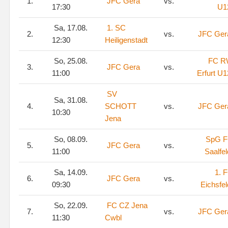
1.
JFC Gera
vs.
17:30
U1
Sa, 17.08.
1. SC
2.
vs.
JFC Ger
12:30
Heiligenstadt
So, 25.08.
FC 
3.
JFC Gera
vs.
11:00
Erfurt U1
SV
Sa, 31.08.
4.
SCHOTT
vs.
JFC Ger
10:30
Jena
So, 08.09.
SpG 
5.
JFC Gera
vs.
11:00
Saalfel
Sa, 14.09.
1. 
6.
JFC Gera
vs.
09:30
Eichsfel
So, 22.09.
FC CZ Jena
7.
vs.
JFC Ger
11:30
Cwbl