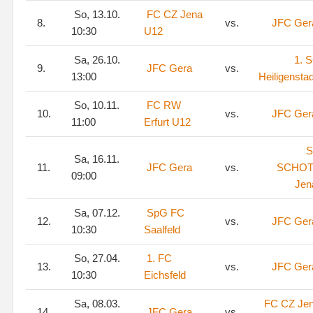
So, 13.10.
FC CZ Jena
8.
vs.
JFC Ger
10:30
U12
Sa, 26.10.
1. 
9.
JFC Gera
vs.
13:00
Heiligenstad
So, 10.11.
FC RW
10.
vs.
JFC Ger
11:00
Erfurt U12
S
Sa, 16.11.
11.
JFC Gera
vs.
SCHOT
09:00
Jen
Sa, 07.12.
SpG FC
12.
vs.
JFC Ger
10:30
Saalfeld
So, 27.04.
1. FC
13.
vs.
JFC Ger
10:30
Eichsfeld
Sa, 08.03.
FC CZ Je
14.
JFC Gera
vs.