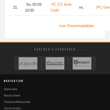
So, 02.03.
FC CZ Jena
21.
vs.
JFC Ger
10:30
Cwbl
zum Gesamtspielplan
PARTNER & SPONSOREN
NAVIGATION
Startseite
Nachrichten
Pokalwettbewerbe
Vereinslinks