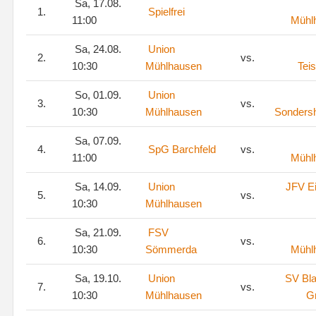
Sa, 17.08.
1.
Spielfrei
11:00
Mühl
Sa, 24.08.
Union
2.
vs.
10:30
Mühlhausen
Tei
So, 01.09.
Union
3.
vs.
10:30
Mühlhausen
Sonders
Sa, 07.09.
4.
SpG Barchfeld
vs.
11:00
Mühl
Sa, 14.09.
Union
JFV Ei
5.
vs.
10:30
Mühlhausen
Sa, 21.09.
FSV
6.
vs.
10:30
Sömmerda
Mühl
Sa, 19.10.
Union
SV Bl
7.
vs.
10:30
Mühlhausen
G