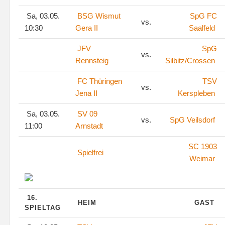
Sa, 03.05.
BSG Wismut
SpG FC
vs.
10:30
Gera II
Saalfeld
JFV
SpG
vs.
Rennsteig
Silbitz/Crossen
FC Thüringen
TSV
vs.
Jena II
Kerspleben
Sa, 03.05.
SV 09
vs.
SpG Veilsdorf
11:00
Arnstadt
SC 1903
Spielfrei
Weimar
16.
HEIM
GAST
SPIELTAG