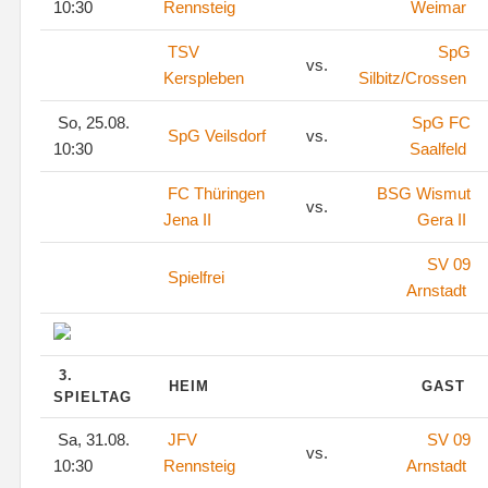
10:30
Rennsteig
Weimar
TSV
SpG
vs.
Kerspleben
Silbitz/Crossen
So, 25.08.
SpG FC
SpG Veilsdorf
vs.
10:30
Saalfeld
FC Thüringen
BSG Wismut
vs.
Jena II
Gera II
SV 09
Spielfrei
Arnstadt
3.
HEIM
GAST
SPIELTAG
Sa, 31.08.
JFV
SV 09
vs.
10:30
Rennsteig
Arnstadt