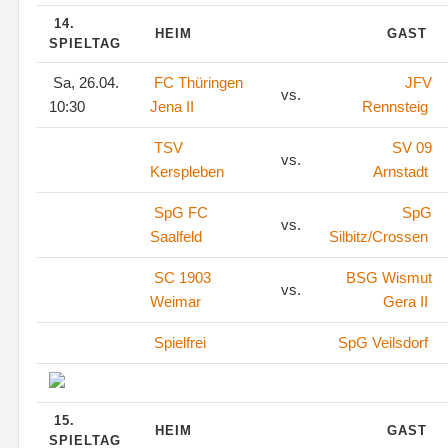
14.
HEIM
GAST
SPIELTAG
Sa, 26.04.
FC Thüringen
JFV
vs.
10:30
Jena II
Rennsteig
TSV
SV 09
vs.
Kerspleben
Arnstadt
SpG FC
SpG
vs.
Saalfeld
Silbitz/Crossen
SC 1903
BSG Wismut
vs.
Weimar
Gera II
Spielfrei
SpG Veilsdorf
15.
HEIM
GAST
SPIELTAG