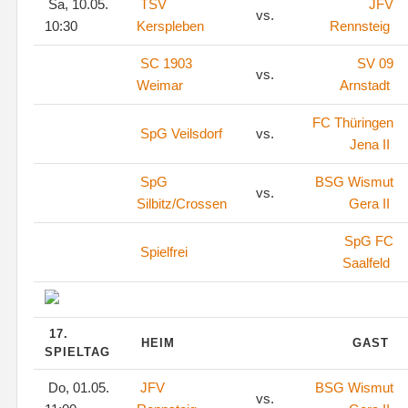
Sa, 10.05.
TSV
JFV
vs.
10:30
Kerspleben
Rennsteig
SC 1903
SV 09
vs.
Weimar
Arnstadt
FC Thüringen
SpG Veilsdorf
vs.
Jena II
SpG
BSG Wismut
vs.
Silbitz/Crossen
Gera II
SpG FC
Spielfrei
Saalfeld
17.
HEIM
GAST
SPIELTAG
Do, 01.05.
JFV
BSG Wismut
vs.