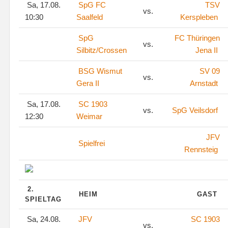
Sa, 17.08.
SpG FC
TSV
vs.
10:30
Saalfeld
Kerspleben
SpG
FC Thüringen
vs.
Silbitz/Crossen
Jena II
BSG Wismut
SV 09
vs.
Gera II
Arnstadt
Sa, 17.08.
SC 1903
vs.
SpG Veilsdorf
12:30
Weimar
JFV
Spielfrei
Rennsteig
2.
HEIM
GAST
SPIELTAG
Sa, 24.08.
JFV
SC 1903
vs.