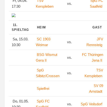
Fr, 04.04.
TSV
SpG FC
vs.
17:30
Kerspleben
Saalfeld
11.
HEIM
GAST
SPIELTAG
Sa, 15.03.
SC 1903
JFV
vs.
10:30
Weimar
Rennsteig
BSG Wismut
FC Thüringen
vs.
Gera II
Jena II
SpG
TSV
vs.
Silbitz/Crossen
Kerspleben
SV 09
Spielfrei
Arnstadt
Do, 01.05.
SpG FC
vs.
SpG Veilsdorf
10:30
Saalfeld