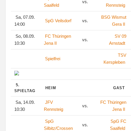
vs.
Saalfeld
Rennsteig
Sa, 07.09.
BSG Wismut
SpG Veilsdorf
vs.
14:00
Gera II
So, 08.09.
FC Thüringen
SV 09
vs.
10:30
Jena II
Arnstadt
TSV
Spielfrei
Kerspleben
5.
HEIM
GAST
SPIELTAG
Sa, 14.09.
JFV
FC Thüringen
vs.
10:30
Rennsteig
Jena II
SpG
SpG FC
vs.
Silbitz/Crossen
Saalfeld