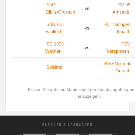
SpG
SV 09
vs.
Silbitz/Crossen
Arnstadt
SpG FC
FC Thüringen
vs.
Saalfeld
Jena II
SC 1903
TSV
vs.
Weimar
Kerspleben
BSG Wismut
Spielfrei
Gera II
Klicken Sie auf eine Mannschaft um den dazugehörigen 
anzuzeigen.
PARTNER & SPONSOREN