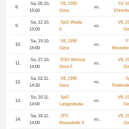
Sa, 05.10.
VfL 1990
SV 1
8.
vs.
15:00
Gera
Ehrenha
Sa, 12.10.
SpG Weida
VfL 1
9.
vs.
15:00
II
Ge
Sa, 19.10.
VfL 1990
F
10.
vs.
15:00
Gera
Meuselwi
So, 27.10.
BSG Wismut
VfL 1
11.
vs.
14:00
Gera II
Ge
Sa, 02.11.
VfL 1990
S
12.
vs.
14:30
Gera
Rüdersdo
So, 10.11.
SpG
VfL 1
13.
vs.
14:00
Langenleuba
Ge
Sa, 16.11.
ZFC
VfL 1
14.
vs.
14:00
Meuselwitz II
Ge