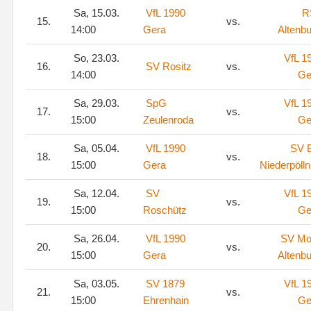
Sa, 15.03.
VfL 1990
R
15.
vs.
14:00
Gera
Altenb
So, 23.03.
VfL 1
16.
SV Rositz
vs.
14:00
Ge
Sa, 29.03.
SpG
VfL 1
17.
vs.
15:00
Zeulenroda
Ge
Sa, 05.04.
VfL 1990
SV 
18.
vs.
15:00
Gera
Niederpölln
Sa, 12.04.
SV
VfL 1
19.
vs.
15:00
Roschütz
Ge
Sa, 26.04.
VfL 1990
SV Mo
20.
vs.
15:00
Gera
Altenb
Sa, 03.05.
SV 1879
VfL 1
21.
vs.
15:00
Ehrenhain
Ge