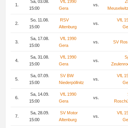
Sa, 03.08.
VfL 1990
Z
1.
vs.
15:00
Gera
Meuselwitz
So, 11.08.
RSV
VfL 1
2.
vs.
15:00
Altenburg
Ge
Sa, 17.08.
VfL 1990
3.
vs.
SV Rosi
15:00
Gera
Sa, 31.08.
VfL 1990
S
4.
vs.
15:00
Gera
Zeulenro
Sa, 07.09.
SV BW
VfL 1
5.
vs.
15:00
Niederpöllnitz
Ge
Sa, 14.09.
VfL 1990
6.
vs.
15:00
Gera
Roschü
Sa, 28.09.
SV Motor
VfL 1
7.
vs.
15:00
Altenburg
Ge