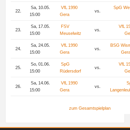
Sa, 10.05.
VfL 1990
SpG We
22.
vs.
15:00
Gera
Sa, 17.05.
FSV
VfL 1
23.
vs.
15:00
Meuselwitz
Ge
Sa, 24.05.
VfL 1990
BSG Wis
24.
vs.
15:00
Gera
Gera
So, 01.06.
SpG
VfL 1
25.
vs.
15:00
Rüdersdorf
Ge
Sa, 14.06.
VfL 1990
S
26.
vs.
15:00
Gera
Langenleu
zum Gesamtspielplan