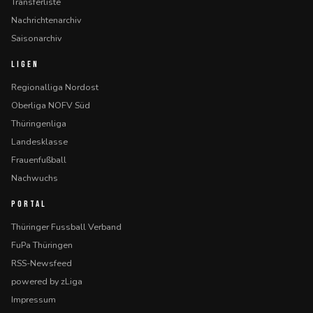
Transferliste
Nachrichtenarchiv
Saisonarchiv
LIGEN
Regionalliga Nordost
Oberliga NOFV Süd
Thüringenliga
Landesklasse
Frauenfußball
Nachwuchs
PORTAL
Thüringer Fussball Verband
FuPa Thüringen
RSS-Newsfeed
powered by zLiga
Impressum