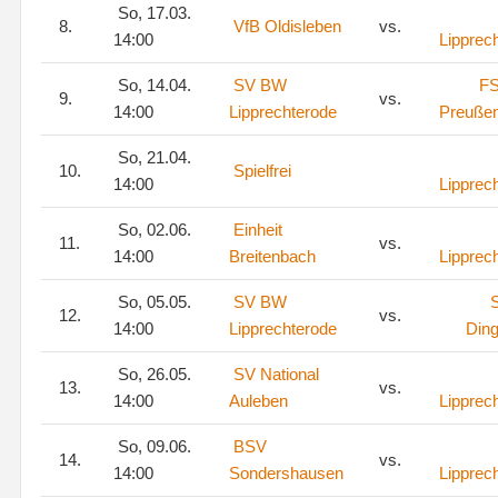
So, 17.03.
8.
VfB Oldisleben
vs.
14:00
Lipprec
So, 14.04.
SV BW
FS
9.
vs.
14:00
Lipprechterode
Preuße
So, 21.04.
10.
Spielfrei
14:00
Lipprec
So, 02.06.
Einheit
11.
vs.
14:00
Breitenbach
Lipprec
So, 05.05.
SV BW
12.
vs.
14:00
Lipprechterode
Ding
So, 26.05.
SV National
13.
vs.
14:00
Auleben
Lipprec
So, 09.06.
BSV
14.
vs.
14:00
Sondershausen
Lipprec