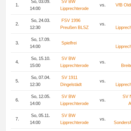
So, 03.09.
SV BW
1.
vs.
VfB Old
14:00
Lipprechterode
So, 24.03.
FSV 1996
2.
vs.
12:30
Preußen BLSZ
Lipprec
So, 17.09.
3.
Spielfrei
14:00
Lipprec
So, 15.10.
SV BW
4.
vs.
15:00
Lipprechterode
Brei
So, 07.04.
SV 1911
5.
vs.
12:30
Dingelstädt
Lipprec
So, 12.05.
SV BW
SV N
6.
vs.
14:00
Lipprechterode
A
So, 05.11.
SV BW
7.
vs.
14:00
Lipprechterode
Sonders