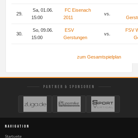
Sa, 01.06.
FC Eisenach
29.
vs.
15:00
2011
Gerst
So, 09.06.
ESV
FSV 
30.
vs.
15:00
Gerstungen
Go
zum Gesamtspielplan
PARTNER & SPONSOREN
NAVIGATION
Startseite