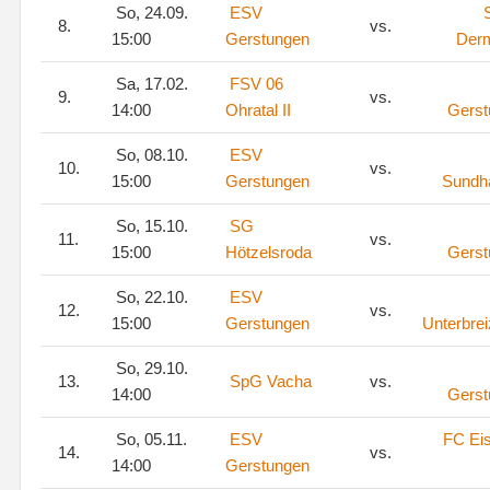
So, 24.09.
ESV
8.
vs.
15:00
Gerstungen
Der
Sa, 17.02.
FSV 06
9.
vs.
14:00
Ohratal II
Gerst
So, 08.10.
ESV
10.
vs.
15:00
Gerstungen
Sundh
So, 15.10.
SG
11.
vs.
15:00
Hötzelsroda
Gerst
So, 22.10.
ESV
12.
vs.
15:00
Gerstungen
Unterbre
So, 29.10.
13.
SpG Vacha
vs.
14:00
Gerst
So, 05.11.
ESV
FC Ei
14.
vs.
14:00
Gerstungen