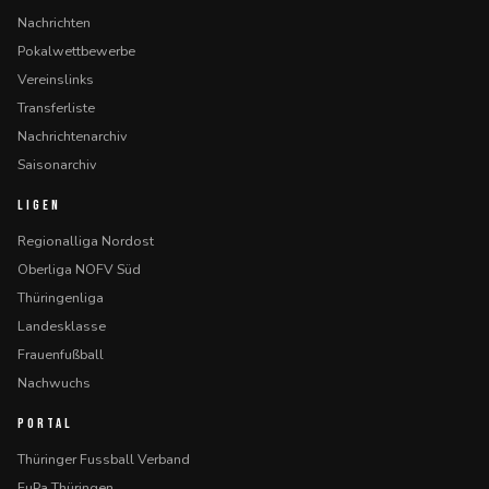
Nachrichten
Pokalwettbewerbe
Vereinslinks
Transferliste
Nachrichtenarchiv
Saisonarchiv
LIGEN
Regionalliga Nordost
Oberliga NOFV Süd
Thüringenliga
Landesklasse
Frauenfußball
Nachwuchs
PORTAL
Thüringer Fussball Verband
FuPa Thüringen