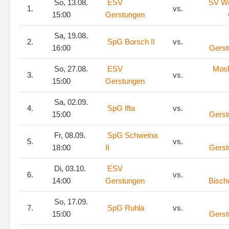
So, 13.08.
ESV
SV We
1.
vs.
15:00
Gerstungen
Sa, 19.08.
2.
SpG Borsch II
vs.
16:00
Gerst
So, 27.08.
ESV
Mos
3.
vs.
15:00
Gerstungen
Sa, 02.09.
4.
SpG Ifta
vs.
15:00
Gerst
Fr, 08.09.
SpG Schweina
5.
vs.
18:00
II
Gerst
Di, 03.10.
ESV
6.
vs.
14:00
Gerstungen
Bisch
So, 17.09.
7.
SpG Ruhla
vs.
15:00
Gerst