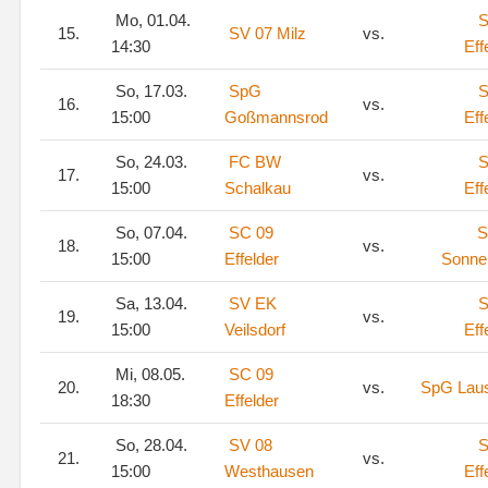
Mo, 01.04.
S
15.
SV 07 Milz
vs.
14:30
Eff
So, 17.03.
SpG
S
16.
vs.
15:00
Goßmannsrod
Eff
So, 24.03.
FC BW
S
17.
vs.
15:00
Schalkau
Eff
So, 07.04.
SC 09
S
18.
vs.
15:00
Effelder
Sonne
Sa, 13.04.
SV EK
S
19.
vs.
15:00
Veilsdorf
Eff
Mi, 08.05.
SC 09
20.
vs.
SpG Lau
18:30
Effelder
So, 28.04.
SV 08
S
21.
vs.
15:00
Westhausen
Eff