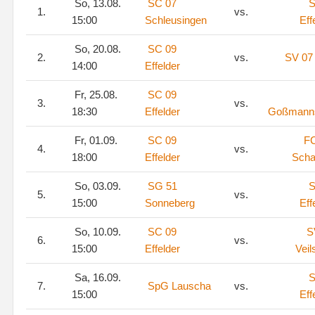
So, 13.08.
SC 07
S
1.
vs.
15:00
Schleusingen
Eff
So, 20.08.
SC 09
2.
vs.
SV 07 
14:00
Effelder
Fr, 25.08.
SC 09
3.
vs.
18:30
Effelder
Goßmann
Fr, 01.09.
SC 09
F
4.
vs.
18:00
Effelder
Scha
So, 03.09.
SG 51
S
5.
vs.
15:00
Sonneberg
Eff
So, 10.09.
SC 09
S
6.
vs.
15:00
Effelder
Veil
Sa, 16.09.
S
7.
SpG Lauscha
vs.
15:00
Eff