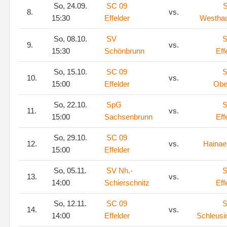
So, 24.09.
SC 09
S
8.
vs.
15:30
Effelder
Westha
So, 08.10.
SV
S
9.
vs.
15:30
Schönbrunn
Eff
So, 15.10.
SC 09
S
10.
vs.
15:00
Effelder
Obe
So, 22.10.
SpG
S
11.
vs.
15:00
Sachsenbrunn
Eff
So, 29.10.
SC 09
12.
vs.
Hainae
15:00
Effelder
So, 05.11.
SV Nh.-
S
13.
vs.
14:00
Schierschnitz
Eff
So, 12.11.
SC 09
S
14.
vs.
14:00
Effelder
Schleusi