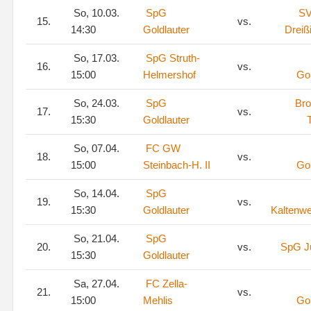
So, 10.03.
SpG
SV
15.
vs.
14:30
Goldlauter
Dreiß
So, 17.03.
SpG Struth-
16.
vs.
15:00
Helmershof
Gol
So, 24.03.
SpG
Bro
17.
vs.
15:30
Goldlauter
So, 07.04.
FC GW
18.
vs.
15:00
Steinbach-H. II
Gol
So, 14.04.
SpG
19.
vs.
15:30
Goldlauter
Kaltenw
So, 21.04.
SpG
20.
vs.
SpG J
15:30
Goldlauter
Sa, 27.04.
FC Zella-
21.
vs.
15:00
Mehlis
Gol