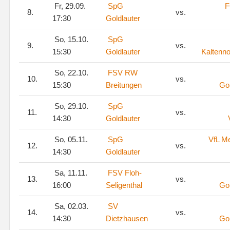
Fr, 29.09.
SpG
F
8.
vs.
17:30
Goldlauter
So, 15.10.
SpG
9.
vs.
15:30
Goldlauter
Kaltenn
So, 22.10.
FSV RW
10.
vs.
15:30
Breitungen
Gol
So, 29.10.
SpG
11.
vs.
14:30
Goldlauter
So, 05.11.
SpG
VfL M
12.
vs.
14:30
Goldlauter
Sa, 11.11.
FSV Floh-
13.
vs.
16:00
Seligenthal
Gol
Sa, 02.03.
SV
14.
vs.
14:30
Dietzhausen
Gol