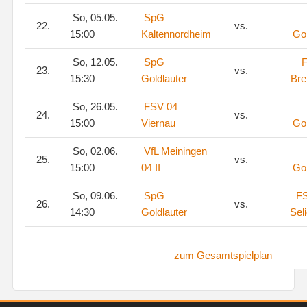
So, 05.05.
SpG
22.
vs.
15:00
Kaltennordheim
Gol
So, 12.05.
SpG
23.
vs.
15:30
Goldlauter
Bre
So, 26.05.
FSV 04
24.
vs.
15:00
Viernau
Gol
So, 02.06.
VfL Meiningen
25.
vs.
15:00
04 II
Gol
So, 09.06.
SpG
FS
26.
vs.
14:30
Goldlauter
Sel
zum Gesamtspielplan