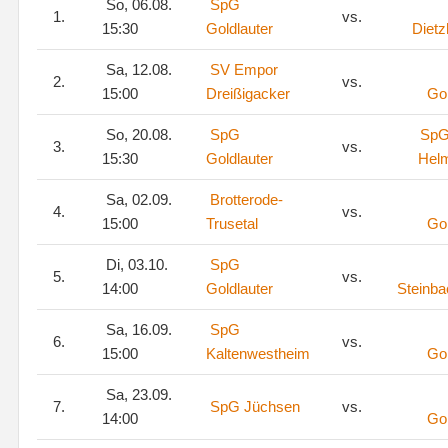
So, 06.08.
SpG
1.
vs.
15:30
Goldlauter
Diet
Sa, 12.08.
SV Empor
2.
vs.
15:00
Dreißigacker
Gol
So, 20.08.
SpG
SpG
3.
vs.
15:30
Goldlauter
Hel
Sa, 02.09.
Brotterode-
4.
vs.
15:00
Trusetal
Gol
Di, 03.10.
SpG
5.
vs.
14:00
Goldlauter
Steinba
Sa, 16.09.
SpG
6.
vs.
15:00
Kaltenwestheim
Gol
Sa, 23.09.
7.
SpG Jüchsen
vs.
14:00
Gol