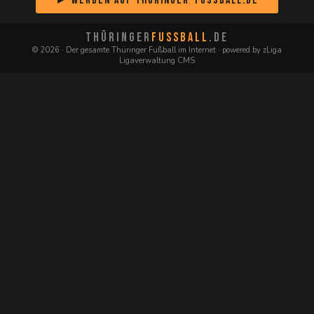
► Werben auf Thüringer-Fussball.de
THÜRINGER
FUSSBALL
.DE
© 2026 · Der gesamte Thüringer Fußball im Internet · powered by zLiga
Ligaverwaltung CMS