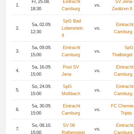
Fr, 25.08.
Eintracht
SV Jena-
1.
vs.
18:30
Camburg
Zwätzen II
SpG Bad
Sa, 02.09.
Eintracht
2.
Lobenstein
vs.
12:30
Camburg
II
Sa, 09.09.
Eintracht
SpG
3.
vs.
15:00
Camburg
Thalbürgel
Sa, 16.09.
Post SV
Eintracht
4.
vs.
15:00
Jena
Camburg
So, 24.09.
SpG
Eintracht
5.
vs.
15:00
Moßbach
Camburg
Sa, 30.09.
Eintracht
FC Chemie
6.
vs.
15:00
Camburg
Triptis
So, 08.10.
SV 08
Eintracht
7.
vs.
15:00
Rothenstein
Camburg