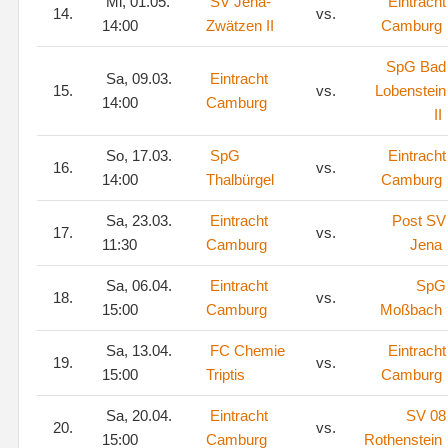
Mi, 01.05.
SV Jena-
Eintracht
14.
vs.
14:00
Zwätzen II
Camburg
SpG Bad
Sa, 09.03.
Eintracht
15.
vs.
Lobenstein
14:00
Camburg
II
So, 17.03.
SpG
Eintracht
16.
vs.
14:00
Thalbürgel
Camburg
Sa, 23.03.
Eintracht
Post SV
17.
vs.
11:30
Camburg
Jena
Sa, 06.04.
Eintracht
SpG
18.
vs.
15:00
Camburg
Moßbach
Sa, 13.04.
FC Chemie
Eintracht
19.
vs.
15:00
Triptis
Camburg
Sa, 20.04.
Eintracht
SV 08
20.
vs.
15:00
Camburg
Rothenstein