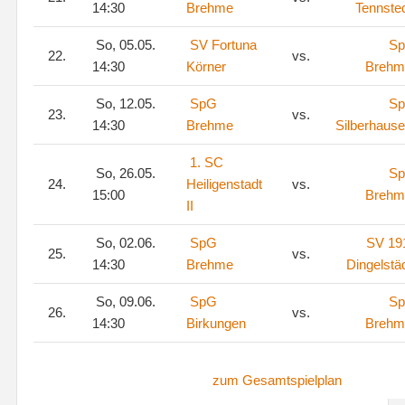
14:30
Brehme
Tennste
So, 05.05.
SV Fortuna
S
22.
vs.
14:30
Körner
Brehm
So, 12.05.
SpG
S
23.
vs.
14:30
Brehme
Silberhaus
1. SC
So, 26.05.
S
24.
Heiligenstadt
vs.
15:00
Brehm
II
So, 02.06.
SpG
SV 19
25.
vs.
14:30
Brehme
Dingelstä
So, 09.06.
SpG
S
26.
vs.
14:30
Birkungen
Brehm
zum Gesamtspielplan