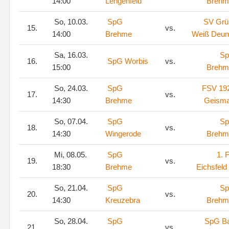
14:00
Lengenfeld
Brehm
So, 10.03.
SpG
SV Grü
15.
vs.
14:00
Brehme
Weiß Deun
Sa, 16.03.
S
16.
SpG Worbis
vs.
15:00
Brehm
So, 24.03.
SpG
FSV 19
17.
vs.
14:30
Brehme
Geisma
So, 07.04.
SpG
S
18.
vs.
14:30
Wingerode
Brehm
Mi, 08.05.
SpG
1. 
19.
vs.
18:30
Brehme
Eichsfeld 
So, 21.04.
SpG
S
20.
vs.
14:30
Kreuzebra
Brehm
So, 28.04.
SpG
SpG B
21.
vs.