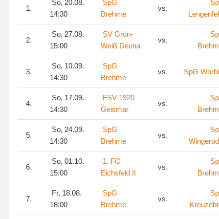
So, 20.08.
SpG
S
1.
vs.
14:30
Brehme
Lengenfe
So, 27.08.
SV Grün-
S
2.
vs.
15:00
Weiß Deuna
Brehm
So, 10.09.
SpG
3.
vs.
SpG Worbi
14:30
Brehme
So, 17.09.
FSV 1920
S
4.
vs.
14:30
Geismar
Brehm
So, 24.09.
SpG
S
5.
vs.
14:30
Brehme
Wingero
So, 01.10.
1. FC
S
6.
vs.
15:00
Eichsfeld II
Brehm
Fr, 18.08.
SpG
S
7.
vs.
18:00
Brehme
Kreuzeb