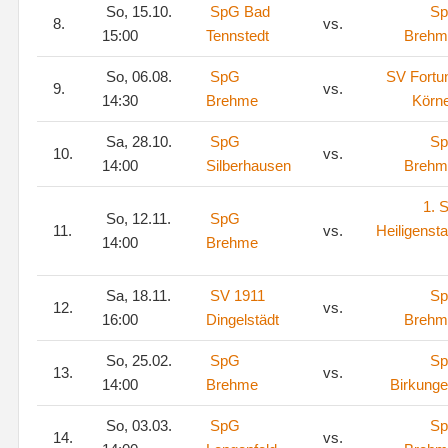
So, 15.10.
SpG Bad
S
8.
vs.
15:00
Tennstedt
Brehm
So, 06.08.
SpG
SV Fortu
9.
vs.
14:30
Brehme
Körn
Sa, 28.10.
SpG
S
10.
vs.
14:00
Silberhausen
Brehm
1. 
So, 12.11.
SpG
11.
vs.
Heiligensta
14:00
Brehme
Sa, 18.11.
SV 1911
S
12.
vs.
16:00
Dingelstädt
Brehm
So, 25.02.
SpG
S
13.
vs.
14:00
Brehme
Birkung
So, 03.03.
SpG
S
14.
vs.