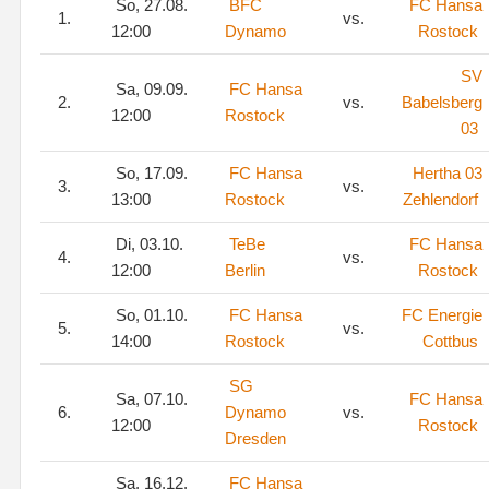
So, 27.08.
BFC
FC Hansa
1.
vs.
12:00
Dynamo
Rostock
SV
Sa, 09.09.
FC Hansa
2.
vs.
Babelsberg
12:00
Rostock
03
So, 17.09.
FC Hansa
Hertha 03
3.
vs.
13:00
Rostock
Zehlendorf
Di, 03.10.
TeBe
FC Hansa
4.
vs.
12:00
Berlin
Rostock
So, 01.10.
FC Hansa
FC Energie
5.
vs.
14:00
Rostock
Cottbus
SG
Sa, 07.10.
FC Hansa
6.
Dynamo
vs.
12:00
Rostock
Dresden
Sa, 16.12.
FC Hansa