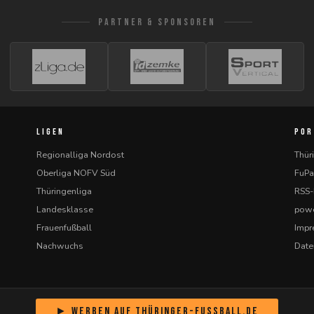
PARTNER & SPONSOREN
LIGEN
POR
Regionalliga Nordost
Thür
Oberliga NOFV Süd
FuPa
Thüringenliga
RSS
Landesklasse
powe
Frauenfußball
Imp
Nachwuchs
Date
► Werben auf Thüringer-Fussball.de