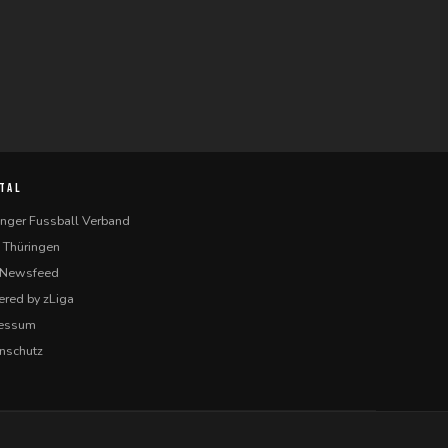
TAL
inger Fussball Verband
 Thüringen
-Newsfeed
red by zLiga
ressum
nschutz