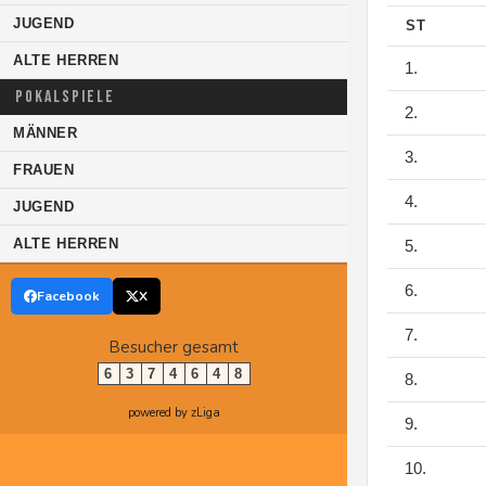
JUGEND
ST
ALTE HERREN
1.
POKALSPIELE
2.
MÄNNER
3.
FRAUEN
4.
JUGEND
ALTE HERREN
5.
6.
Facebook
X
7.
Besucher gesamt
6
3
7
4
6
4
8
8.
powered by zLiga
9.
10.