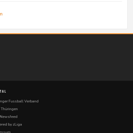
n
TAL
inger Fussball Verband
 Thüringen
-Newsfeed
red by zLiga
ressum