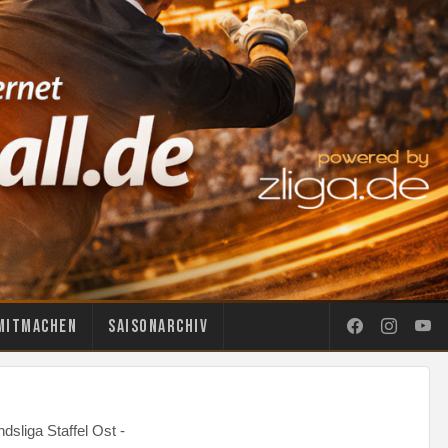
Mitmachen
Saisonarchiv
dsliga Staffel Ost -