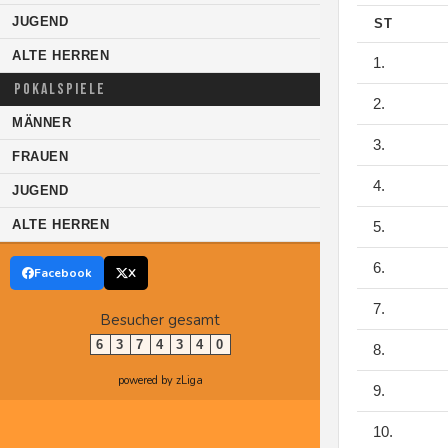
JUGEND
ST
ALTE HERREN
1.
POKALSPIELE
2.
MÄNNER
3.
FRAUEN
4.
JUGEND
ALTE HERREN
5.
6.
Facebook
X
7.
Besucher gesamt
6
3
7
4
3
4
0
8.
powered by zLiga
9.
10.