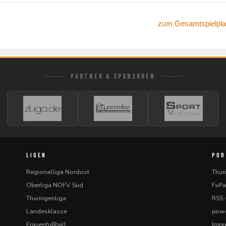
zum Gesamtspielpla
PARTNER & SPONSOREN
LIGEN
POR
Regionalliga Nordost
Thür
Oberliga NOFV Süd
FuPa
Thüringenliga
RSS
Landesklasse
powe
Frauenfußball
Imp